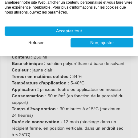
La température d'application et de surface idéale se
améliorer notre site Web, afficher un contenu personnalisé et vous faire vivre
situe entre 15°C et 25°C.
une expérience inoubliable. Pour plus d'informations sur les cookies que
nous utilisons, ouvrez les paramètres.
Appliquez le primaire en une seule couche. Veillez à
ce que cette couche soit couvrante en une seule fois.
Refermez soigneusement l'emballage immédiatement
Accepter tout
après utilisation.
Refuser
Non, ajuster
Propriétés
Contenu :
250 ml
Base chimique :
solution polyuréthane à base de solvant
Couleur :
jaune clair
Teneur en matières solides :
34 %
Température d'application :
5-40°C
Application :
pinceau, feutre ou applicateur en mousse
2
Consommation :
50 ml/m
(en fonction de la porosité du
support)
Temps d'évaporation :
30 minutes à ≥15°C (maximum
24 heures)
Durée de conservation :
12 mois (stockage dans un
récipient fermé, en position verticale, dans un endroit sec
à ≤ 25°C)