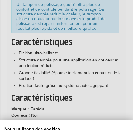
Un tampon de polissage gaufré offre plus de
confort et de contrôle pendant le polissage. Sa
structure gaufrée réduit la chaleur, le tampon
glisse en douceur sur la surface et le produit de
polissage est réparti uniformément pour un
résultat plus rapide et de meilleure qualité.
Caractéristiques
Finition ultra-brillante.
Structure gaufrée pour une application en douceur et
une friction réduite.
Grande flexibilité (épouse facilement les contours de la
surface).
Fixation facile grâce au système auto-agrippant.
Caractéristiques
Marque :
Farécla
Couleur :
Noir
Diamètre :
Ø 200 mm
Pâte à polir compatible :
Pâtes à polir Farécla G3
Nous utilisons des cookies