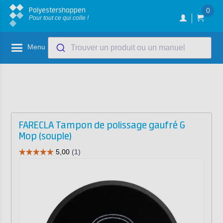
Polyestershoppen
0
Pour tout ce qui colle !
Menu
Trouver un produit ou un manuel
FARECLA Tampon de polissage gaufré G
Mop (souple)