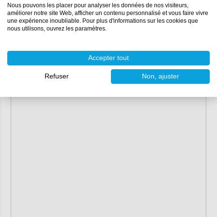
Support compatible :
Support flexible G Mop
Nous pouvons les placer pour analyser les données de nos visiteurs,
Référence :
GMF822
améliorer notre site Web, afficher un contenu personnalisé et vous faire vivre
une expérience inoubliable. Pour plus d'informations sur les cookies que
nous utilisons, ouvrez les paramètres.
Conseil :
Ce tampon de polissage est également
disponible en version moyenne (jaune) :
Tampon
de polissage gaufrée Farécla G Mop (moyen)
Accepter tout
Refuser
Non, ajuster