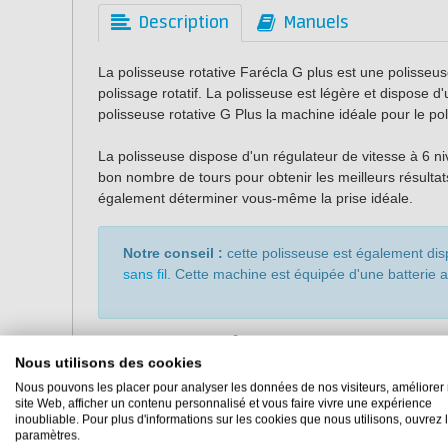
Description
Manuels
La polisseuse rotative Farécla G plus est une polisseu
polissage rotatif. La polisseuse est légère et dispose d
polisseuse rotative G Plus la machine idéale pour le po
La polisseuse dispose d'un régulateur de vitesse à 6 n
bon nombre de tours pour obtenir les meilleurs résulta
également déterminer vous-même la prise idéale.
Notre conseil :
cette polisseuse est également di
sans fil
. Cette machine est équipée d'une batterie a
Les caractéristiques de la p
Nous utilisons des cookies
plus :
Nous pouvons les placer pour analyser les données de nos visiteurs, améliorer 
site Web, afficher un contenu personnalisé et vous faire vivre une expérience
Puissant moteur de 800 W.
inoubliable. Pour plus d'informations sur les cookies que nous utilisons, ouvrez 
paramètres.
Légère (2,2 kg).