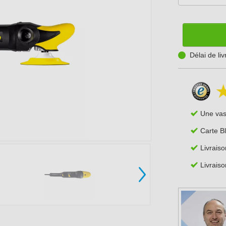
Délai de li
Une va
Carte B
Livraiso
Livraiso