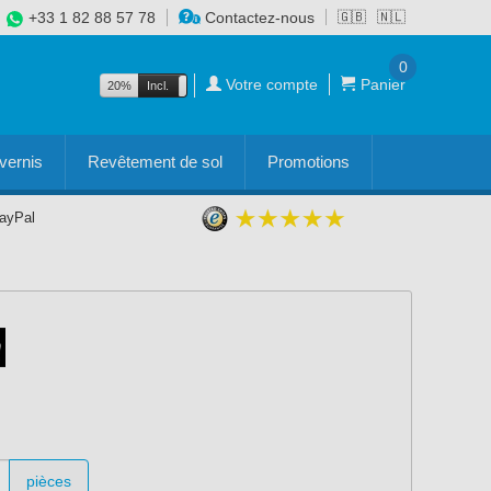
+33 1 82 88 57 78
Contactez-nous
🇬🇧
🇳🇱
0
Votre compte
Panier
20%
Incl.
Excl.
vernis
Revêtement de sol
Promotions
PayPal
pièces