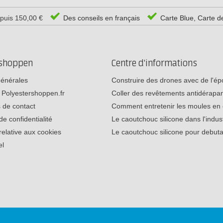
epuis 150,00 €
Des conseils en français
Carte Blue, Carte d
rshoppen
Centre d'informations
générales
Construire des drones avec de l'é
 Polyestershoppen.fr
Coller des revêtements antidérap
 de contact
Comment entretenir les moules e
de confidentialité
Le caoutchouc silicone dans l'indu
relative aux cookies
Le caoutchouc silicone pour debu
el