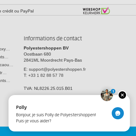
e crédit ou PayPal
Informations de contact
Polyestershoppen BV
poxy…
Oostbaan 680
ants…
2841ML
Moordrecht
Pays-Bas
n caou…
E:
support@polyestershoppen.fr
str…
T:
+33 1 82 88 57 78
tants…
TVA:
NL8226.25.015.B01
1
Polly
Bonjour, je suis Polly de Polyestershoppen!
Puis-je vous aider?