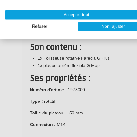
Conception robuste avec poignée réglable.
6 réglages de vitesse.
Accepter tout
Génération de chaleur minimale.
Refuser
Non, ajuster
Convient aux tampons de 150 mm et 200 mm.
Câble d'alimentation long (5 mètres) pour une plu
Son contenu :
1x Polisseuse rotative Farécla G Plus
1x plaque arrière flexible G Mop
Ses propriétés :
Numéro d'article :
1973000
Type :
rotatif
Taille du
plateau : 150 mm
Connexion :
M14