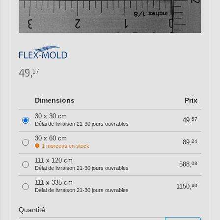
49,
57
Dimensions
Prix
30 x 30 cm
49,
57
Délai de livraison 21-30 jours ouvrables
30 x 60 cm
89,
24
1 morceau en stock
111 x 120 cm
588,
08
Délai de livraison 21-30 jours ouvrables
111 x 335 cm
1150,
40
Délai de livraison 21-30 jours ouvrables
Quantité