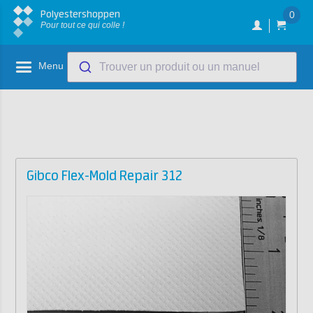
Polyestershoppen
0
Pour tout ce qui colle !
Menu
Trouver un produit ou un manuel
Gibco Flex-Mold Repair 312