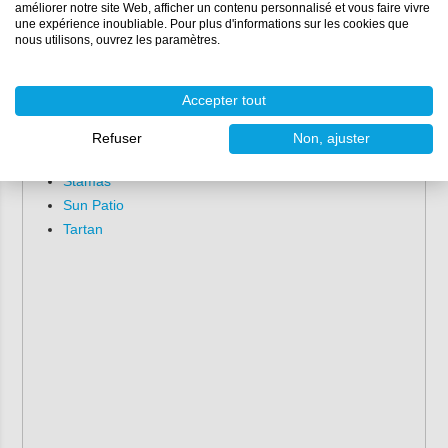
améliorer notre site Web, afficher un contenu personnalisé et vous faire vivre
Orca Yachts
une expérience inoubliable. Pour plus d'informations sur les cookies que
O'Day
nous utilisons, ouvrez les paramètres.
Pearson
Pacific Seacraft
Accepter tout
Power Catamarans
Warrior
Refuser
Non, ajuster
Silverton Yachts
Stamas
Sun Patio
Tartan