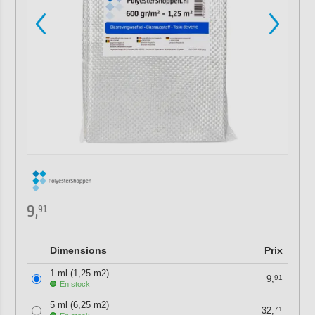
9,
91
Dimensions
Prix
1 ml (1,25 m2)
9,
91
En stock
5 ml (6,25 m2)
32,
71