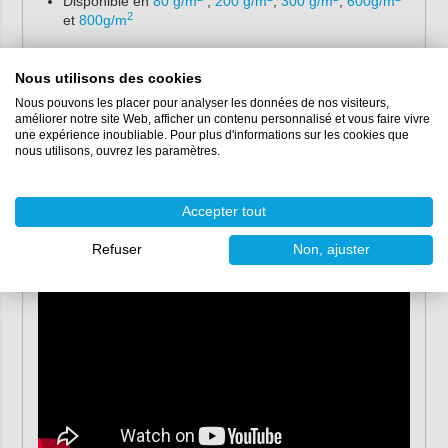
Disponible en
80 g/m
,
200 g/m
,
300 g/m
,
600g/m
2
et
800g/m
Applications
Nous utilisons des cookies
Le tissu de verre est souvent utilisé pour le revêtement
Nous pouvons les placer pour analyser les données de nos visiteurs,
d'objets en bois, tels que le contreplaqué. En outre, ce
améliorer notre site Web, afficher un contenu personnalisé et vous faire vivre
une expérience inoubliable. Pour plus d'informations sur les cookies que
type de tissu convient également à l'imperméabilisation
nous utilisons, ouvrez les paramètres.
des pièces humides. Grâce à sa structure à armure
carrée, le tissu de verre est particulièrement adapté aux
surfaces droites. Il est donc facile à laminer et ne se
Accepter tout
froisse pas.
Refuser
Non, ajuster