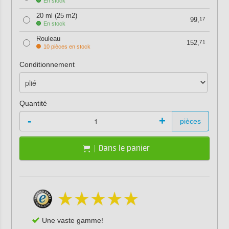
En stock
20 ml (25 m2)
99,
17
En stock
Rouleau
152,
71
10 pièces en stock
Conditionnement
Quantité
-
+
pièces
Dans le panier
Une vaste gamme!