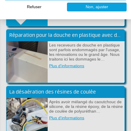
voitures et de tracteurs, l…
Refuser
Non, ajuster
Plus d'informations
Réparation pour la douche en plastique avec du polyester ou époxy
Les receveurs de douche en plastique
sont parfois endommagés par l'usage,
les rénovations ou le grand âge. Nous
traitons ici les dommages le…
Plus d'informations
La désaération des résines de coulée
Après avoir mélangé du caoutchouc de
silicone, de la résine époxy, de la résine
de coulée de polyuréthan…
Plus d'informations