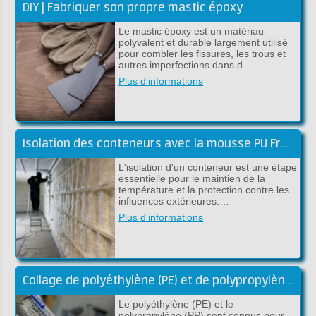
DIY | Fabriquer son propre mastic époxy
Le mastic époxy est un matériau
polyvalent et durable largement utilisé
pour combler les fissures, les trous et
autres imperfections dans d…
Plus d'informations
Isolation des conteneurs avec la mousse PU Froth-Pak
L'isolation d'un conteneur est une étape
essentielle pour le maintien de la
température et la protection contre les
influences extérieures.…
Plus d'informations
Collage de polyéthylène (PE) et de polypropylène (PP)
Le polyéthylène (PE) et le
polypropylène (PP) sont connus pour