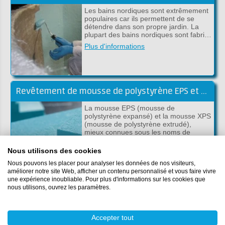
Les bains nordiques sont extrêmement
populaires car ils permettent de se
détendre dans son propre jardin. La
plupart des bains nordiques sont fabri…
Plus d'informations
Revêtement de mousse de polystyrène EPS et XPS
La mousse EPS (mousse de
polystyrène expansé) et la mousse XPS
(mousse de polystyrène extrudé),
mieux connues sous les noms de
styro…
Nous utilisons des cookies
Plus d'informations
Nous pouvons les placer pour analyser les données de nos visiteurs,
améliorer notre site Web, afficher un contenu personnalisé et vous faire vivre
une expérience inoubliable. Pour plus d'informations sur les cookies que
nous utilisons, ouvrez les paramètres.
Restauration de la bakélite. Trous, fissures et pièces manquantes
La bakélite est un plastique dur et
légèrement cassant. Elle est
Accepter tout
couramment utilisée pour les volants de