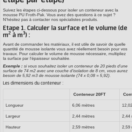
étape par étape)
Suivez les étapes ci-dessous pour isoler un conteneur avec la
mousse PU Froth-Pak. Vous avez des questions à ce sujet ?
N'hésitez pas à contacter nos spécialistes produits.
Etape 1. Calculer la surface et le volume (de
2
3
m
à m
) :
Avant de commander les matériaux, il est utile de savoir de quelle
quantité de mousse isolante vous avez réellement besoin pour vos
travaux. Pour calculer le volume de mousse nécessaire, multipliez
la surface par l'épaisseur souhaitée.
Exemple :
si vous souhaitez isoler un conteneur de 20 pieds d'une
surface de 74 m2 avec une couche d'isolation de 8 cm, vous aurez
besoin de 5,92 m3 de mousse isolante (74 x 0,08 = 5,92).
Les dimensions du conteneur :
Conteneur 20FT
Cont
Longueur
6,06 mètres
12,0
Largeur
2,44 mètres
2,44
Hauteur
2,59 mètres
2,59