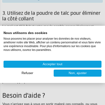
3. Utilisez de la poudre de talc pour éliminer
la côté collant
Le mal est déjà fait et votre moule semble encore légèrement
collant en surface après le temps de durcissement complet ? Ne
Nous utilisons des cookies
jetez pas le moule immédiatement. Vous pouvez souvent éliminer
le côté collant en frottant légèrement le moule avec de la poudre de
Nous pouvons les placer pour analyser les données de nos visiteurs,
talc. Cela neutralise la sensation collante et vous permet d'utiliser le
améliorer notre site Web, afficher un contenu personnalisé et vous faire vivre
moule pour vos coulées.
une expérience inoubliable. Pour plus d'informations sur les cookies que
nous utilisons, ouvrez les paramètres.
Mieux vaut prévenir que guérir
Accepter tout
Avant de commencer un grand projet, nous recommandons
toujours de faire un petit « test goutte » sur votre original. Cela
Refuser
Non, ajuster
montre immédiatement si le matériau de votre modèle (comme la
résine 3D) perturbe le durcissement. Si c'est le cas, utilisez un
primaire approprié comme couche barrière.
Besoin d'aide ?
Vous n'arrivez pas à vous en sortir malgré ces conseils, ou vous