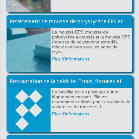
Revêtement de mousse de polystyrène EPS et XPS
La mousse EPS (mousse de
polystyrène expansé) et la mousse XPS
(mousse de polystyrène extrudé),
mieux connues sous les noms de
styro…
Plus d'informations
Restauration de la bakélite. Trous, fissures et pièces manquantes
La bakélite est un plastique dur et
légèrement cassant. Elle est
couramment utilisée pour les volants de
voitures et de tracteurs, l…
Plus d'informations