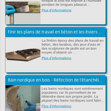
lorsque le bois est exposé à l'humidité
pendant de longues p&eacut…
Plus d'informations
Finir les plans de travail en béton et les éviers avec de l'époxy
La finition époxy des plans de travail en
béton, des lavabos, des jeux d’eau et
des sculptures de jardin est un bon
moyen d’obtenir un…
Plus d'informations
Bain nordique en bois - Réfection de l'étanchéité avec du polyester ou de l'époxy
Les bains nordiques sont extrêmement
populaires car ils permettent de se
détendre dans son propre jardin. La
plupart des bains nordiques sont fabri…
Plus d'informations