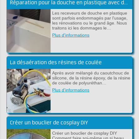
Réparation pour la douche en plastique avec du polyester ou époxy
Les receveurs de douche en plastique
sont parfois endommagés par l'usage,
les rénovations ou le grand âge. Nous
traitons ici les dommages le…
Plus d'informations
La désaération des résines de coulée
Après avoir mélangé du caoutchouc de
silicone, de la résine époxy, de la résine
de coulée de polyuréthan…
Plus d'informations
Créer un bouclier de cosplay DIY
Créer un bouclier de cosplay DIY
Comment faire soi-même un si beau