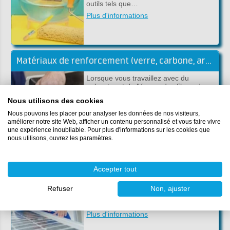
outils tels que…
Plus d'informations
Matériaux de renforcement (verre, carbone, aramide)
Lorsque vous travaillez avec du
polyester et de l'époxy, des fibres de
renforcement sont souvent utilisées.
Nous utilisons des cookies
Différents matériaux en…
Nous pouvons les placer pour analyser les données de nos visiteurs,
Plus d'informations
améliorer notre site Web, afficher un contenu personnalisé et vous faire vivre
une expérience inoubliable. Pour plus d'informations sur les cookies que
nous utilisons, ouvrez les paramètres.
Réparation du toit d'un camping-car
Accepter tout
Avec le temps, le toit en polyester de
votre camping-car peut se fissurer et
Refuser
Non, ajuster
craqueler (petites fissures dans le
matériau), ce qui entraîne des fui…
Plus d'informations