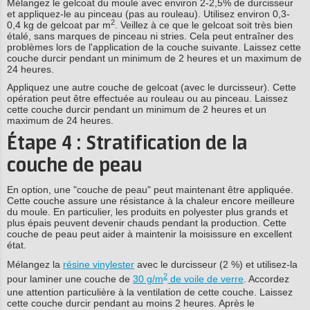
Mélangez le gelcoat du moule avec environ 2-2,5% de durcisseur
et appliquez-le au pinceau (pas au rouleau). Utilisez environ 0,3-
2
0,4 kg de gelcoat par m
. Veillez à ce que le gelcoat soit très bien
étalé, sans marques de pinceau ni stries. Cela peut entraîner des
problèmes lors de l'application de la couche suivante. Laissez cette
couche durcir pendant un minimum de 2 heures et un maximum de
24 heures.
Appliquez une autre couche de gelcoat (avec le durcisseur). Cette
opération peut être effectuée au rouleau ou au pinceau. Laissez
cette couche durcir pendant un minimum de 2 heures et un
maximum de 24 heures.
Étape 4 : Stratification de la
couche de peau
En option, une "couche de peau" peut maintenant être appliquée.
Cette couche assure une résistance à la chaleur encore meilleure
du moule. En particulier, les produits en polyester plus grands et
plus épais peuvent devenir chauds pendant la production. Cette
couche de peau peut aider à maintenir la moisissure en excellent
état.
Mélangez la
résine vinylester
avec le durcisseur (2 %) et utilisez-la
2
pour laminer une couche de
30 g/m
de voile de verre
. Accordez
une attention particulière à la ventilation de cette couche. Laissez
cette couche durcir pendant au moins 2 heures. Après le