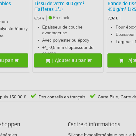
ables
Tissu de verre 300 g/m²
Bande de tiss
(Taffetas 1/1)
450 g/m² (12
En stock
6,94 €
7,92 €
50mm
Épaisseur de couche
Pour époxy
polyester/époxy
avantageuse
Épaisseur 
me
Avec polyester ou époxy
Largeur : 
+/_ 0,5 mm d'épaisseur de
couche
au panier
Ajouter au panier
Ajo
epuis 150,00 €
Des conseils en français
Carte Blue, Carte d
rshoppen
Centre d'informations
générales
Silicone hypoallergénique pour le