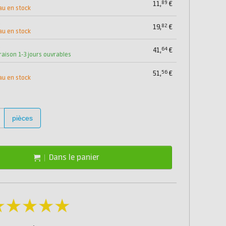
89
11,
€
au en stock
s
82
19,
€
au en stock
s
64
41,
€
vraison 1-3 jours ouvrables
s
56
51,
€
au en stock
pièces
Dans le panier