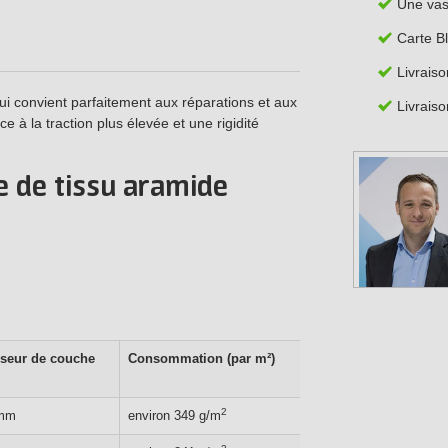
Une va
Carte B
Livraiso
ui convient parfaitement aux réparations et aux
Livraiso
 à la traction plus élevée et une rigidité
e de tissu aramide
seur de couche
Consommation (par m²)
Consommation (p
linéaire)
2
 mm
environ 349 g/m
environ 9 g/m