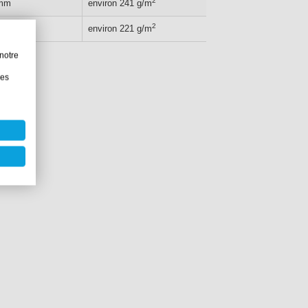
2
 mm
environ 241 g/m
environ 6 g/m
2
 mm
environ 221 g/m
environ 6 g/m
notre
les
res