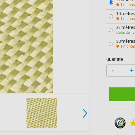
5 mètres
1 morce
10 mètre
1 morce
25 mètre
Délai de li
50 mètre
1 morce
Quantité
-
+