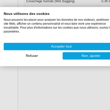
Ensachage humide (Wet Bagging)
0,38
Infusion
0,36
Nous utilisons des cookies
Nous pouvons les placer pour analyser les données de nos visiteurs, améliorer 
Propriétés
site Web, afficher un contenu personnalisé et vous faire vivre une expérience
inoubliable. Pour plus d'informations sur les cookies que nous utilisons, ouvrez 
paramètres.
2
Grammage :
190 g/m
Tissage :
taffetas (1/1)
Largeur :
25 mm
Accepter tout
Dimensions :
5 mètres, 10 mètres, 25 mètres, 50 mèt
Refuser
Non, ajuster