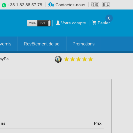
+33 1 82 88 57 78
Contactez-nous
🇬🇧
🇳🇱
0
Votre compte
Panier
20%
Incl.
Excl.
vernis
Revêtement de sol
Promotions
PayPal
ons
Prix