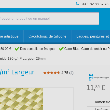
+33 1 82 88 57 78
e artistique
Caoutchouc de Silicone
Laques, peintures et 
150,00 €
Des conseils en français
Carte Blue, Carte de crédit ou 
amide 190 g/m² Largeur 25mm
g/m² Largeur
11,
€
89
Dimensi