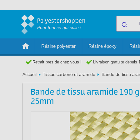
Polyestershoppen
Pour tout ce qui colle !
Résine polyester
Résine époxy
Résin
Retrait près de chez vous !
Livraison gratuite depuis 
Accueil
Tissus carbone et aramide
Bande de tissu ar
Bande de tissu aramide 190 
25mm