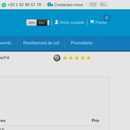
+33 1 82 88 57 78
Contactez-nous
🇬🇧
🇳🇱
0
Votre compte
Panier
20%
Incl.
Excl.
vernis
Revêtement de sol
Promotions
PayPal
ons
Prix