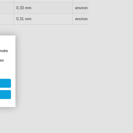
2
0,33 mm
environ 207 g/m
2
0,31 mm
environ 190 g/m
notre
les