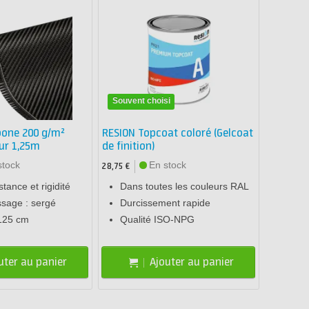
Souvent choisi
bone 200 g/m²
RESION Topcoat coloré (Gelcoat
eur 1,25m
de finition)
stock
En stock
28,75 €
tance et rigidité
Dans toutes les couleurs RAL
issage : sergé
Durcissement rapide
 125 cm
Qualité ISO-NPG
uter au panier
Ajouter au panier