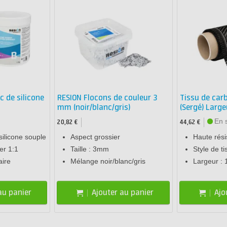
 de silicone
RESION Flocons de couleur 3
Tissu de car
mm (noir/blanc/gris)
(Sergé) Larg
En 
20,82 €
44,62 €
ilicone souple
Aspect grossier
Haute résis
er 1:1
Taille : 3mm
Style de t
aire
Mélange noir/blanc/gris
Largeur :
au panier
Ajouter au panier
Ajo