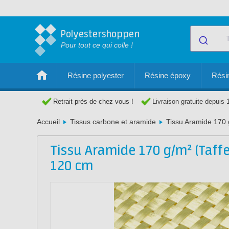
Polyestershoppen
Pour tout ce qui colle !
Résine polyester
Résine époxy
Résin
Retrait près de chez vous !
Livraison gratuite depuis 
Accueil
Tissus carbone et aramide
Tissu Aramide 170 
Tissu Aramide 170 g/m² (Taff
120 cm