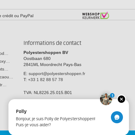
e crédit ou PayPal
Informations de contact
Polyestershoppen BV
 bod…
Oostbaan 680
poxy…
2841ML
Moordrecht
Pays-Bas
ants…
E:
support@polyestershoppen.fr
n caou…
T:
+33 1 82 88 57 78
str…
TVA:
NL8226.25.015.B01
1
Polly
Bonjour, je suis Polly de Polyestershoppen!
Puis-je vous aider?