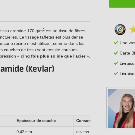
2
 tissu aramide 170 g/m
est un tissu de fibres
nctuelles. Le tissage taffetas est plus dense
Une va
'aucune résine n'est utilisée, comme dans les
urs couches de tissu sont ensuite cousues
Carte B
expression
« cinq fois plus solide que l'acier »
.
Livraiso
ramide (Kevlar)
Livraiso
Epaisseur de couche
Consommation
2
0,42 mm
environ 297 g/m