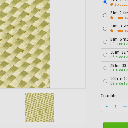
1 ml (1,2 
2 pièces
2 lm (2,4 
1 morce
3 lm (3,6 
1 morce
5 lm (6 m2
Délai de li
10 lm (12
Délai de li
25 lm (30
Délai de li
100 ml (1
Délai de li
Quantité
-
+