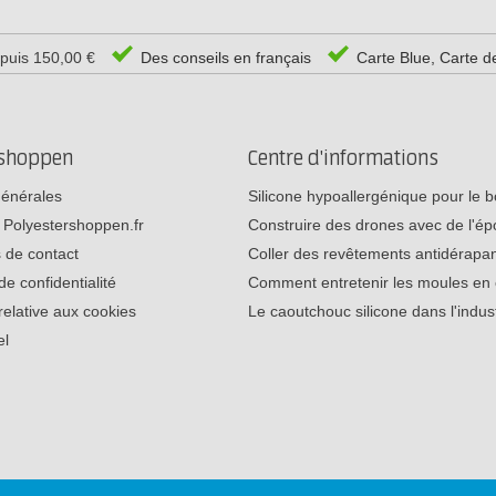
epuis 150,00 €
Des conseils en français
Carte Blue, Carte d
rshoppen
Centre d'informations
générales
Silicone hypoallergénique pour le
 Polyestershoppen.fr
Construire des drones avec de l'é
 de contact
Coller des revêtements antidérap
de confidentialité
Comment entretenir les moules e
relative aux cookies
Le caoutchouc silicone dans l'indu
el