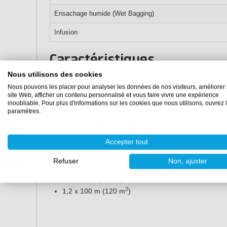
Ensachage humide (Wet Bagging)
Infusion
Caractéristiques
Nous utilisons des cookies
2
Poids :
170 g/m
Nous pouvons les placer pour analyser les données de nos visiteurs, améliorer 
Largeur du rouleau :
120 cm
site Web, afficher un contenu personnalisé et vous faire vivre une expérience
Conditionnements :
inoubliable. Pour plus d'informations sur les cookies que nous utilisons, ouvrez 
paramètres.
2
1,2 x 1 m (1,20 m
)
2
1,2 x 2 m (2,4 m
)
2
Accepter tout
1,2 x 3 m (3,6 m
)
2
1,2 x 5 m (6 m
)
Refuser
Non, ajuster
2
1,2 x 10 m (12 m
)
2
1,2 x 25 m (30 m
)
2
1,2 x 100 m (120 m
)