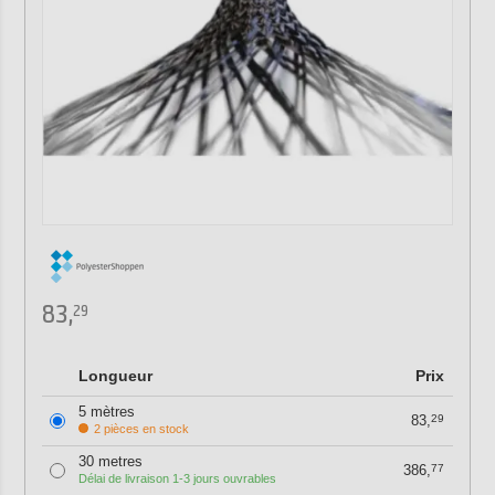
83,
29
Longueur
Prix
5 mètres
83,
29
2 pièces en stock
30 metres
386,
77
Délai de livraison 1-3 jours ouvrables