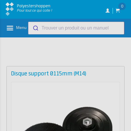
Polyestershoppen
0
Pour tout ce qui colle !
Menu
Trouver un produit ou un manuel
Disque support Ø115mm (M14)