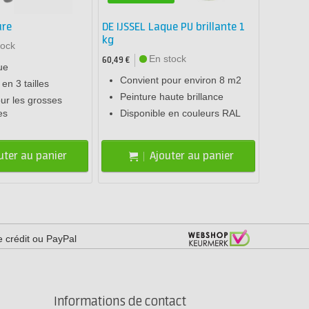
ure
DE IJSSEL Laque PU brillante 1
kg
tock
En stock
60,49 €
ue
Convient pour environ 8 m2
en 3 tailles
Peinture haute brillance
ur les grosses
es
Disponible en couleurs RAL
uter au panier
Ajouter au panier
e crédit ou PayPal
Informations de contact