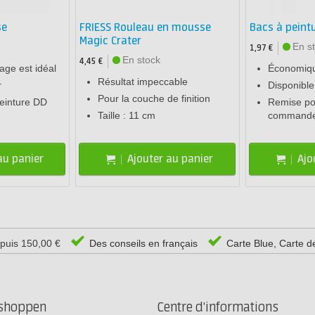
se
FRIESS Rouleau en mousse
Bacs à peint
Magic Crater
En s
1,97 €
En stock
4,45 €
age est idéal
Économiq
Résultat impeccable
r
Disponible 
Pour la couche de finition
peinture DD
Remise po
Taille : 11 cm
command
au panier
Ajouter au panier
Ajo
epuis 150,00 €
Des conseils en français
Carte Blue, Carte d
rshoppen
Centre d'informations