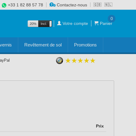
+33 1 82 88 57 78
Contactez-nous
🇬🇧
🇳🇱
0
Votre compte
Panier
20%
Incl.
Excl.
vernis
Revêtement de sol
Promotions
PayPal
Prix