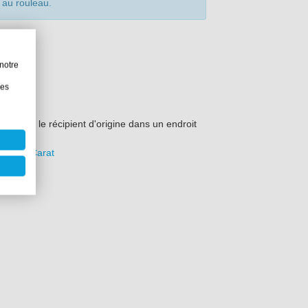
 au rouleau.
notre
les
 dans le récipient d'origine dans un endroit
ue DD Carat