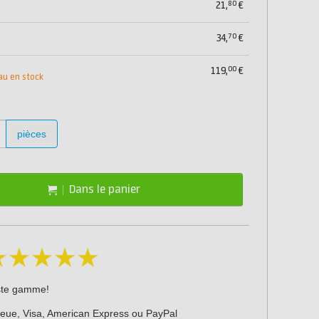
80
21,
€
70
34,
€
00
119,
€
au en stock
pièces
Dans le panier
ste gamme!
leue, Visa, American Express ou PayPal