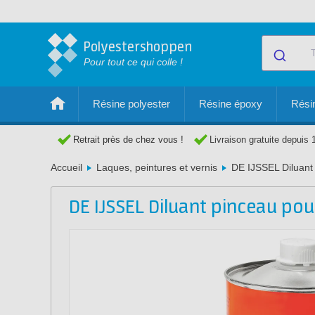
Polyestershoppen
Pour tout ce qui colle !
Résine polyester
Résine époxy
Résin
Retrait près de chez vous !
Livraison gratuite depuis 
Accueil
Laques, peintures et vernis
DE IJSSEL Diluant
DE IJSSEL Diluant pinceau po