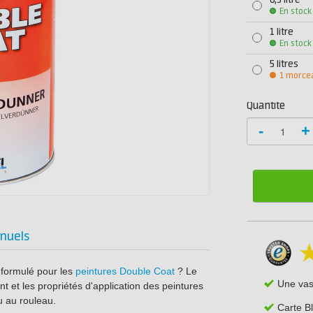
0,5 litre
En stock
1 litre
En stock
5 litres
1 morce
Quantité
-
+
nuels
 formulé pour les
peintures Double Coat
? Le
Une va
 et les propriétés d'application des peintures
u au rouleau.
Carte B