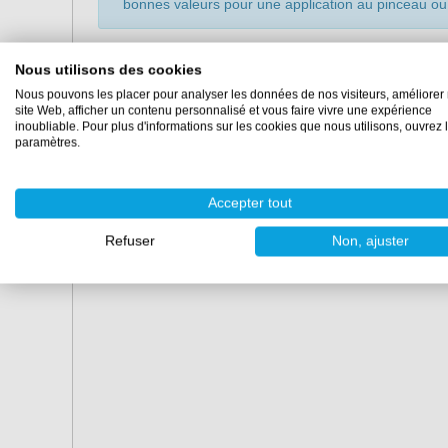
bonnes valeurs pour une application au pinceau ou
Propriétés
Nous utilisons des cookies
Nous pouvons les placer pour analyser les données de nos visiteurs, améliorer 
Contenu :
500 ml, 1 litre, 5 litres
site Web, afficher un contenu personnalisé et vous faire vivre une expérience
Couleur :
transparent
inoubliable. Pour plus d'informations sur les cookies que nous utilisons, ouvrez 
3
Densité :
environ 0,9 g/cm
(mélangé)
paramètres.
Dosage :
5-10%
Durée de conservation :
au moins 24 mois non mélangé
frais et à l'abri du gel
Accepter tout
Convient pour :
Laque DD
,
Laque DD Double UV
,
Laq
Refuser
Non, ajuster