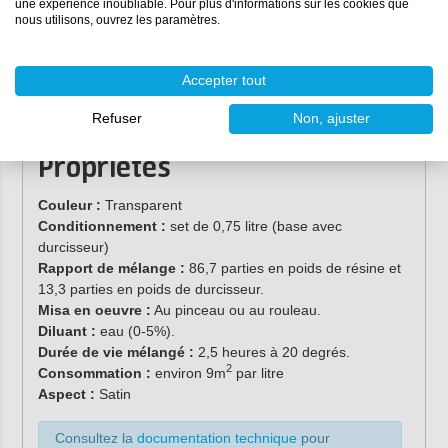
une expérience inoubliable. Pour plus d'informations sur les cookies que
nous utilisons, ouvrez les paramètres.
Accepter tout
Refuser
Non, ajuster
Propriétés
Couleur :
Transparent
Conditionnement :
set de 0,75 litre (base avec
durcisseur)
Rapport de mélange :
86,7 parties en poids de résine et
13,3 parties en poids de durcisseur.
Misa en oeuvre :
Au pinceau ou au rouleau.
Diluant :
eau (0-5%).
Durée de vie mélangé :
2,5 heures à 20 degrés.
2
Consommation :
environ 9m
par litre
Aspect :
Satin
Consultez la
documentation technique
pour