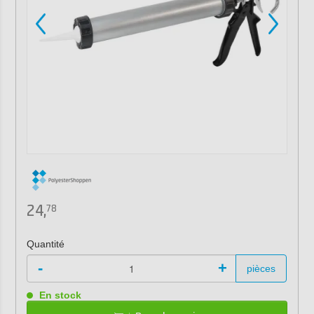
24,
78
Quantité
-
+
pièces
En stock