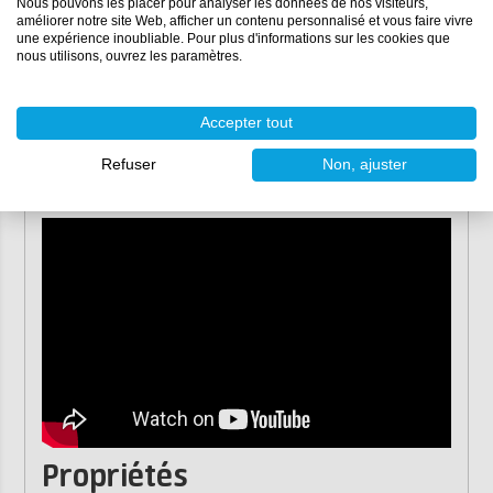
Nous pouvons les placer pour analyser les données de nos visiteurs,
Ustensiles de cuisine et produits blancs
améliorer notre site Web, afficher un contenu personnalisé et vous faire vivre
une expérience inoubliable. Pour plus d'informations sur les cookies que
Utilisation
nous utilisons, ouvrez les paramètres.
Regardez la vidéo ci-dessous qui montre comment
appliquer la colle Permabond à 2 composants. Permabond
Accepter tout
ET5162 durcit à température ambiante, mais pour de
meilleurs résultats, nous recommandons de durcir à une
Refuser
Non, ajuster
température de 60°C.
Propriétés