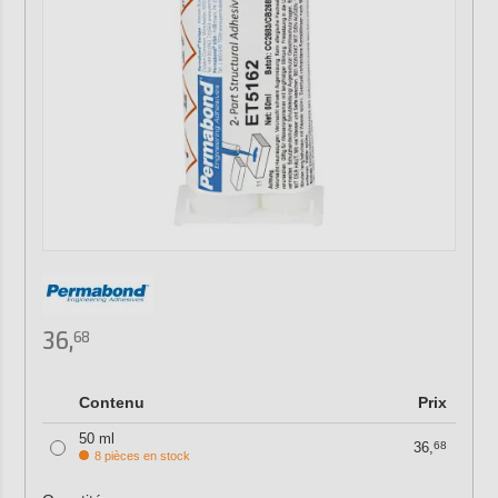
36,
68
Contenu
Prix
50 ml
36,
68
8 pièces en stock