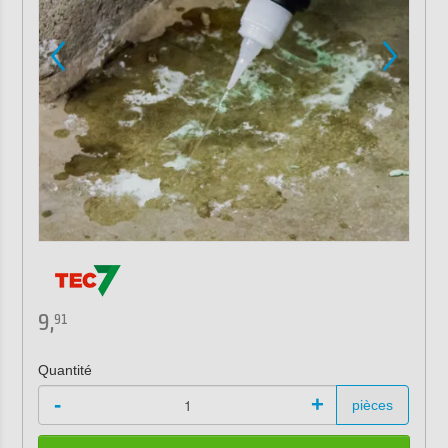
9,
91
Quantité
-
+
pièces