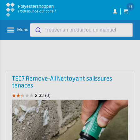
Polyestershoppen
0
Pour tout ce qui colle !
Menu
Trouver un produit ou un manuel
TEC7 Remove-All Nettoyant salissures
tenaces