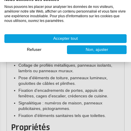
Tec7 Fast est un adhésif universel pour la construction, la
Nous pouvons les placer pour analyser les données de nos visiteurs,
améliorer notre site Web, afficher un contenu personnalisé et vous faire vivre
plomberie et l'entretien général. Il adhère sans risque à la
une expérience inoubliable. Pour plus d'informations sur les cookies que
quasi-totalité des matériaux : miroirs, polystyrène, métaux
nous utilisons, ouvrez les paramètres.
non ferreux, la plupart des plastiques, etc., sans laisser de
traces sur la pierre naturelle.
Accepter tout
Exemples d'applications :
Refuser
Non, ajuster
Collage de structures en bois, métal et lattis sur béton
ou sols (y compris chauffage au sol).
Collage de profilés métalliques, panneaux isolants,
lambris ou panneaux muraux.
Pose d'éléments de toiture, panneaux lumineux,
goulottes de câbles et plinthes.
Fixation d'encadrements de portes, appuis de
fenêtres, cages d'escalier, crédences de cuisine.
Signalétique : numéros de maison, panneaux
publicitaires, pictogrammes.
Fixation d'éléments sanitaires tels que toilettes.
Propriétés