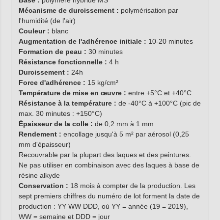
Base :
polymère hybride MS
Mécanisme de durcissement :
polymérisation par
l'humidité (de l'air)
Couleur :
blanc
Augmentation de l'adhérence initiale :
10-20 minutes
Formation de peau :
30 minutes
Résistance fonctionnelle :
4 h
Durcissement :
24h
Force d'adhérence :
15 kg/cm²
Température de mise en œuvre :
entre +5°C et +40°C
Résistance à la température :
de -40°C à +100°C (pic de
max. 30 minutes : +150°C)
Épaisseur de la colle :
de 0,2 mm à 1 mm
Rendement :
encollage jusqu'à 5 m² par aérosol (0,25
mm d'épaisseur)
Recouvrable par la plupart des laques et des peintures.
Ne pas utiliser en combinaison avec des laques à base de
résine alkyde
Conservation :
18 mois à compter de la production. Les
sept premiers chiffres du numéro de lot forment la date de
production : YY WW DDD, où YY = année (19 = 2019),
WW = semaine et DDD = jour