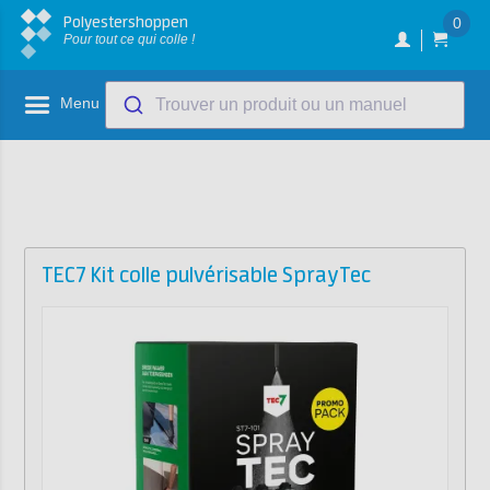
Polyestershoppen
0
Pour tout ce qui colle !
Menu
Trouver un produit ou un manuel
TEC7 Kit colle pulvérisable SprayTec