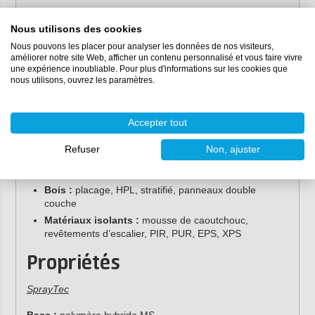
Applications
Nous utilisons des cookies
Le kit de démarrage Tec7 SprayTec convient au collage de
Nous pouvons les placer pour analyser les données de nos visiteurs,
améliorer notre site Web, afficher un contenu personnalisé et vous faire vivre
la quasi-totalité des matériaux de construction sur de
une expérience inoubliable. Pour plus d'informations sur les cookies que
grandes surfaces, tels que :
nous utilisons, ouvrez les paramètres.
Matériaux de toiture :
EPDM, PVC, sous-couches,
sous-couches de toiture
Accepter tout
Revêtements de sol :
linoléum, vinyle, LVT, liège
Murs et cloisons :
membranes d’étanchéité,
Refuser
Non, ajuster
panneaux isolants, parois de douche, panneaux
acoustiques
Bois :
placage, HPL, stratifié, panneaux double
couche
Matériaux isolants :
mousse de caoutchouc,
revêtements d’escalier, PIR, PUR, EPS, XPS
Propriétés
SprayTec