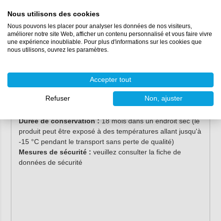
Nous utilisons des cookies
Caractéristiques
Nous pouvons les placer pour analyser les données de nos visiteurs,
améliorer notre site Web, afficher un contenu personnalisé et vous faire vivre
Contenance :
310 ml
une expérience inoubliable. Pour plus d'informations sur les cookies que
Couleur :
blanc
nous utilisons, ouvrez les paramètres.
Base :
acrylique
Odeur :
faible
Temps de formation de la peau (à 23 °C et 50 %
Accepter tout
d'humidité relative) :
10 minutes
Refuser
Non, ajuster
Résistance à la température après durcissement :
de
+20°C à +70°C
Durée de conservation :
18 mois dans un endroit sec (le
produit peut être exposé à des températures allant jusqu'à
-15 °C pendant le transport sans perte de qualité)
Mesures de sécurité :
veuillez consulter la fiche de
données de sécurité