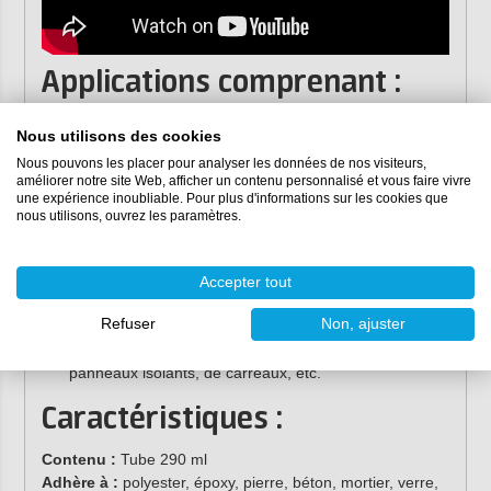
Applications comprenant :
Convient pour le collage de structures vibrantes telles
Nous utilisons des cookies
que la construction métallique, les conteneurs, les
wagons, les navires, les caravanes et les carrosseries.
Nous pouvons les placer pour analyser les données de nos visiteurs,
améliorer notre site Web, afficher un contenu personnalisé et vous faire vivre
Collage et scellement de pierres naturelles et de
une expérience inoubliable. Pour plus d'informations sur les cookies que
miroirs
nous utilisons, ouvrez les paramètres.
Sceller (légèrement) dilater les joints, les joints de
construction et les joints dans les zones humides
Accepter tout
Collage et étanchéité des comptoirs et des éviers
Collage de construction dans la construction
Refuser
Non, ajuster
(préfabriquée), y compris le collage de panneaux de
façade, de rebords de fenêtres, de seuils, de
panneaux isolants, de carreaux, etc.
Caractéristiques :
Contenu :
Tube 290 ml
Adhère à :
polyester, époxy, pierre, béton, mortier, verre,