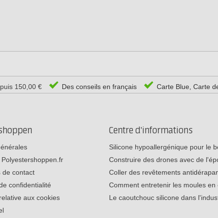
epuis 150,00 €
Des conseils en français
Carte Blue, Carte d
rshoppen
Centre d'informations
générales
Silicone hypoallergénique pour le
 Polyestershoppen.fr
Construire des drones avec de l'é
 de contact
Coller des revêtements antidérap
de confidentialité
Comment entretenir les moules e
relative aux cookies
Le caoutchouc silicone dans l'indu
el