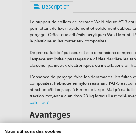
Description
Le support de colliers de serrage Weld Mount AT-3 est
permettant de fixer rapidement et solidement câbles, tu
perçage. Grâce aux adhésifs acryliques Weld Mount, l'AT-
le plastique et les matériaux composites.
De par sa faible épaisseur et ses dimensions compactes,
l'espace est limité : passages de câbles derrière les t
cloisons, panneaux électroniques ou installations en ha
L'absence de perçage évite les dommages, les fuites et 
composites. Fabriqué en nylon résistant, l'AT-3 est comp
attaches-câbles jusqu'à 5 mm de large. Malgré sa taille
traction moyenne d'environ 23 kg lorsqu'il est collé avec
colle Tec7
.
Avantages
Aucun perçage requis.
Nous utilisons des cookies
Compatible avec le polyester, le métal, le plastique