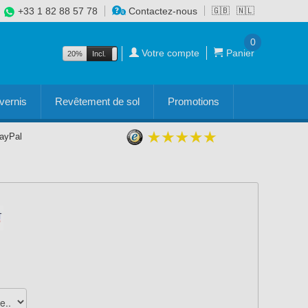
+33 1 82 88 57 78
Contactez-nous
🇬🇧
🇳🇱
0
Votre compte
Panier
20%
Incl.
Excl.
vernis
Revêtement de sol
Promotions
PayPal