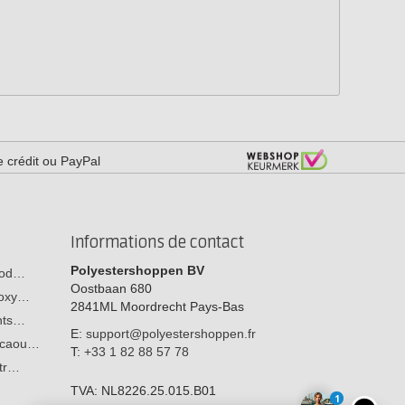
e crédit ou PayPal
Informations de contact
Polyestershoppen BV
 bod…
Oostbaan 680
poxy…
2841ML
Moordrecht
Pays-Bas
ants…
E:
support@polyestershoppen.fr
n caou…
T:
+33 1 82 88 57 78
str…
TVA:
NL8226.25.015.B01
1