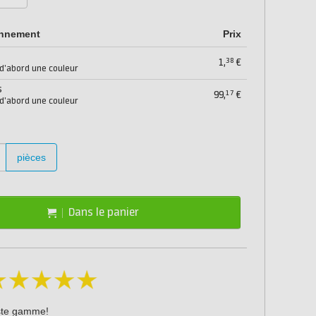
onnement
Prix
38
1,
€
 d'abord une couleur
s
17
99,
€
 d'abord une couleur
pièces
Dans le panier
ste gamme!