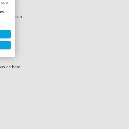
notre
e.
les
n suspension.
.
aux de bord.