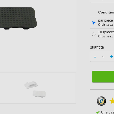
Conditi
par pièce
Choisissez
100 pièce
Choisissez
Quantité
-
+
Une va