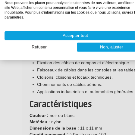
Nous pouvons les placer pour analyser les données de nos visiteurs, améliorer 
petits faisceaux de câbles et les espaces restreints.
site Web, afficher un contenu personnalisé et vous faire vivre une expérience
Faible hauteur de montage pour une finition soigné
inoubliable. Pour plus d'informations sur les cookies que nous utilisons, ouvrez 
paramètres.
Convient également pour un montage vertical et e
Protège les structures sandwich et composites.
Haute résistance à la traction jusqu'à environ 23 kg
Accepter tout
Applications
Refuser
Non, ajuster
Passage de câbles sur bateaux et yachts.
Fixation des câbles de compas et d'électronique.
Faisceaux de câbles dans les consoles et les table
Cloisons, cloisons et locaux techniques.
Cheminements de câbles aériens.
Applications industrielles et automobiles générales.
Caractéristiques
Couleur :
noir ou blanc
Matériau :
nylon
Dimensions de la base :
11 x 11 mm
Conditionnement :
à l'unité ou par 100