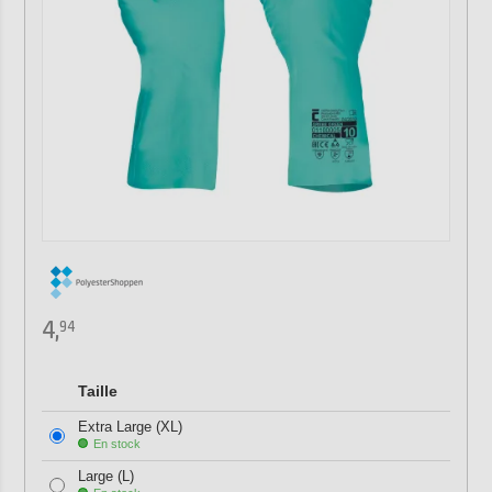
4,
94
Taille
Extra Large (XL)
En stock
Large (L)