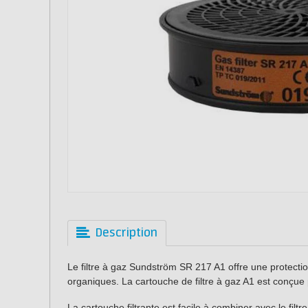
Description
Le filtre à gaz Sundström SR 217 A1 offre une protection
organiques. La cartouche de filtre à gaz A1 est conçue
La cartouche filtrante est facile à combiner avec le filtr