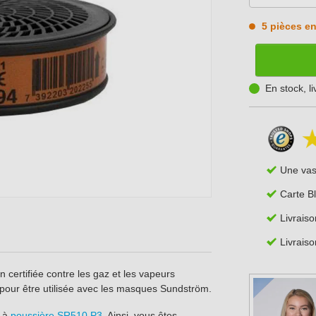
5 pièces en
En stock, l
Une va
Carte B
Livraiso
Livraiso
 certifiée contre les gaz et les vapeurs
 pour être utilisée avec les masques Sundström.
e à
poussière SR510 P3
. Ainsi, vous êtes