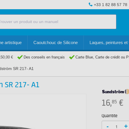
+33 1 82 88 57 78
e artistique
Caoutchouc de Silicone
Laques, peintures et 
150,00 €
Des conseils en français
Carte Blue, Carte de crédit ou 
ndström SR 217- A1
m SR 217- A1
16,
€
85
Quantité
-
+