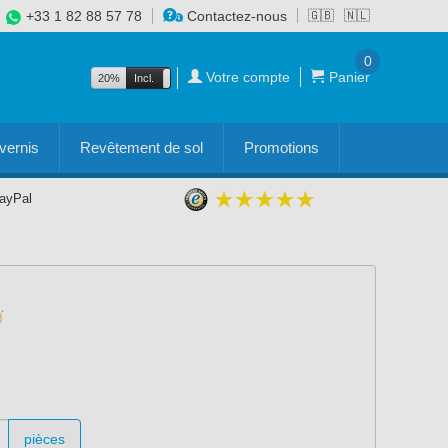
+33 1 82 88 57 78
Contactez-nous
🇬🇧
🇳🇱
0
Votre compte
Panier
20%
Incl.
Excl.
vernis
Revêtement de sol
Promotions
PayPal
pièces