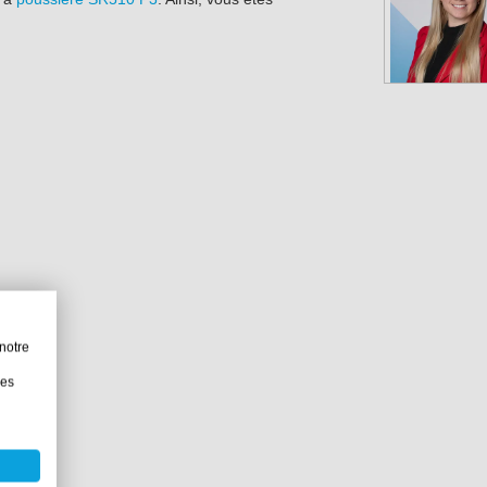
notre
les