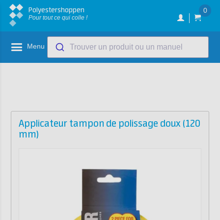
Polyestershoppen
0
Pour tout ce qui colle !
Menu
Trouver un produit ou un manuel
Applicateur tampon de polissage doux (120
mm)