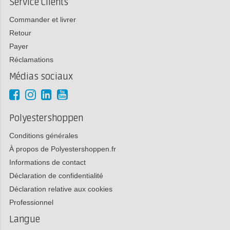
Service Clients
- Poncez environ 5 minutes par étape.
Commander et livrer
Passez progressivement à un grain fin.
Retour
Utilisez Mirka Abralon pour revenir à un grain d'au
Payer
moins P1000 afin d'obtenir une surface lisse.
Réclamations
Polissage
.
Médias sociaux
Utilisez un tampon de polissage en feutre avec le
produit de polissage Polarshine E3 et polissez pendant
environ 10 minutes jusqu'à ce que le verre soit à
nouveau brillant.
Polyestershoppen
Vérifiez le résultat.
Conditions générales
Répétez l'opération si nécessaire pour obtenir un
À propos de Polyestershoppen.fr
résultat final parfait.
Informations de contact
Déclaration de confidentialité
Déclaration relative aux cookies
Professionnel
Langue