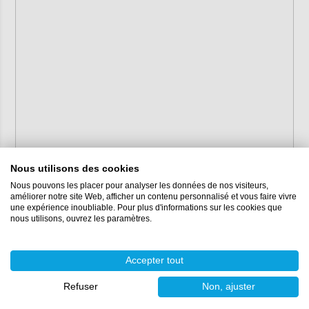
Disques de ponçage Mirka
5 pièces de chaque
Abranet SIC
(P80, P120, P150, P180,
P240, P320, P400)
Disques Mirka Abralon 77
1 pièces de chaque
mm
(P180, P360, P500, P600,
P1000)
Nous utilisons des cookies
Agent de polissage du verre
250 ml
Nous pouvons les placer pour analyser les données de nos visiteurs,
Mirka Polarshine E3
améliorer notre site Web, afficher un contenu personnalisé et vous faire vivre
une expérience inoubliable. Pour plus d'informations sur les cookies que
Tampons de polissage en
2 x
nous utilisons, ouvrez les paramètres.
feutre
Microfibre pour vitrage
1 x
Accepter tout
(40x40cm)
Refuser
Non, ajuster
Guide étape par étape pour le