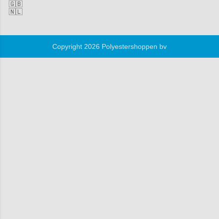
🇬🇧
🇳🇱
Copyright 2026 Polyestershoppen bv