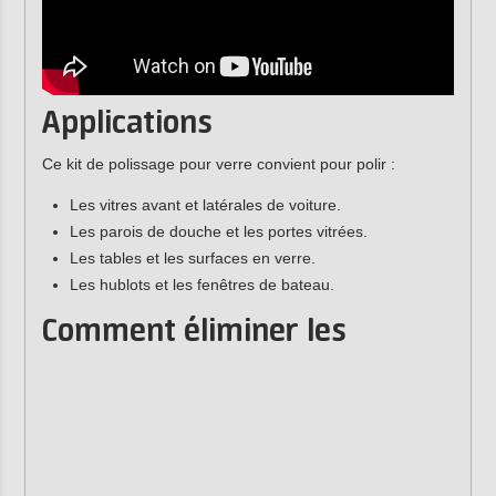
Applications
Ce kit de polissage pour verre convient pour polir :
Les vitres avant et latérales de voiture.
Les parois de douche et les portes vitrées.
Les tables et les surfaces en verre.
Les hublots et les fenêtres de bateau.
Comment éliminer les
rayures sur le verre ?
Pour éliminer les rayures sur le verre, procédez en deux
étapes : ponçage et polissage.
En ponçant le verre, vous égalisez la surface jusqu'à ce
que la rayure disparaisse. Ensuite, vous redonnez au