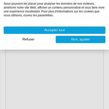
de carnauba de haute qualité.
Nous pouvons les placer pour analyser les données de nos visiteurs,
améliorer notre site Web, afficher un contenu personnalisé et vous faire vivre
une expérience inoubliable. Pour plus d'informations sur les cookies que
Ses propriétés :
nous utilisons, ouvrez les paramètres.
Contenu :
250 ml, 1 litre
Couleur :
beige
Accepter tout
Densité :
1,3 g/ml
PH :
7-8
Refuser
Non, ajuster