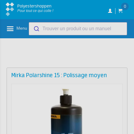
Polyestershoppen
0
Pour tout ce qui colle !
Menu
Trouver un produit ou un manuel
Mirka Polarshine 15 : Polissage moyen