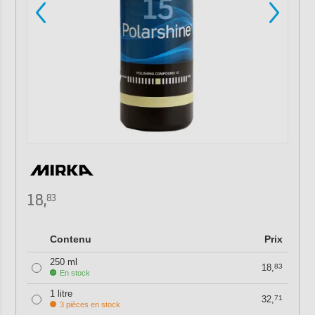
18,
83
Contenu
Prix
250 ml
18,
83
En stock
1 litre
32,
71
3 pièces en stock