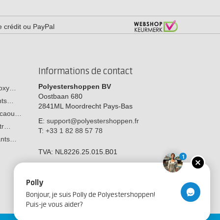
e crédit ou PayPal
Informations de contact
Polyestershoppen BV
poxy…
Oostbaan 680
ants…
2841ML
Moordrecht
Pays-Bas
n caou…
E:
support@polyestershoppen.fr
str…
T:
+33 1 82 88 57 78
tants…
TVA:
NL8226.25.015.B01
1
Polly
Bonjour, je suis Polly de Polyestershoppen!
Puis-je vous aider?