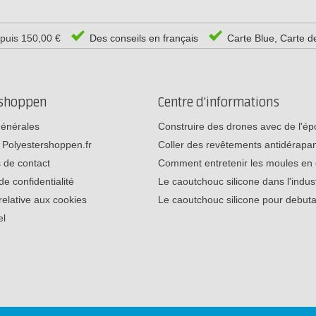
epuis 150,00 €
Des conseils en français
Carte Blue, Carte d
rshoppen
Centre d'informations
générales
Construire des drones avec de l'é
 Polyestershoppen.fr
Coller des revêtements antidérap
 de contact
Comment entretenir les moules e
de confidentialité
Le caoutchouc silicone dans l'indu
relative aux cookies
Le caoutchouc silicone pour debu
el