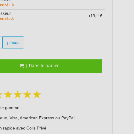
isseur
 en stock
isseur
82
+19,
€
 en stock
pièces
Dans le panier
ste gamme!
leue, Visa, American Express ou PayPal
n rapide avec Colis Privé