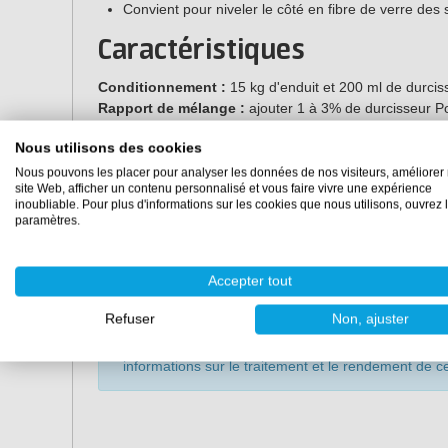
Convient pour niveler le côté en fibre de verre des s
Caractéristiques
Conditionnement :
15 kg d'enduit et 200 ml de durcis
Rapport de mélange :
ajouter 1 à 3% de durcisseur Po
Couleur :
gris clair
Nous utilisons des cookies
Brillant :
mat
Densité :
environ 1,7
Nous pouvons les placer pour analyser les données de nos visiteurs, améliorer 
site Web, afficher un contenu personnalisé et vous faire vivre une expérience
Durée d'utilistaion mélangé :
15 minutes à 20°C
inoubliable. Pour plus d'informations sur les cookies que nous utilisons, ouvrez 
Hors-poussière :
après 30 minutes
paramètres.
Ponçable après :
60 minutes
Recouvrable :
après min.60 minutes
Durée de conservation :
au moins 3 mois non mélangé
Accepter tout
endroit frais et à l'abri du gel
Refuser
Non, ajuster
Consultez notre documentation technique pour toute
informations sur le traitement et le rendement de ce