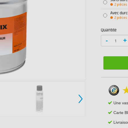
Sans durc
2 pièces
Avec durc
2 pièces
Quantité
-
+
Une va
Carte B
Livraiso