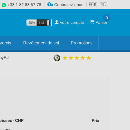
+33 1 82 88 57 78
Contactez-nous
🇬🇧
🇳🇱
0
Votre compte
Panier
20%
Incl.
Excl.
vernis
Revêtement de sol
Promotions
PayPal
cisseur CHP
Prix