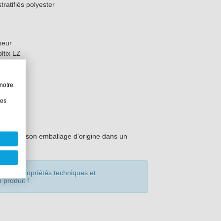
tratifiés polyester
seur
ltix LZ
notre
les
, dans son emballage d'origine dans un
s les propriétés techniques et
 produit !