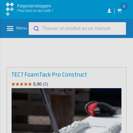
Polyestershoppen
0
Pour tout ce qui colle !
Menu
Trouver un produit ou un manuel
TEC7 FoamTack Pro Construct