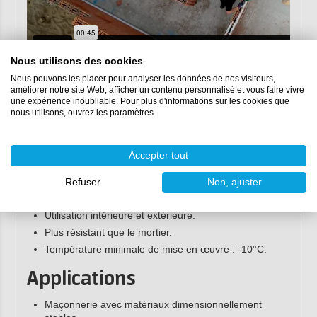
Nous utilisons des cookies
Nous pouvons les placer pour analyser les données de nos visiteurs,
améliorer notre site Web, afficher un contenu personnalisé et vous faire vivre
Avantages de FoamTack Pro
une expérience inoubliable. Pour plus d'informations sur les cookies que
nous utilisons, ouvrez les paramètres.
Construct
Certifié KOMO pour murs porteurs.
Accepter tout
Durcissement rapide en seulement 60 minutes.
Aucun mélange ni eau requis.
Refuser
Non, ajuster
Aucun temps d'attente entre les couches de briques.
Utilisation intérieure et extérieure.
Plus résistant que le mortier.
Température minimale de mise en œuvre : -10°C.
Applications
Maçonnerie avec matériaux dimensionnellement