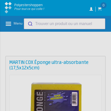
Polyestershoppen
0
Pour tout ce qui colle !
Menu
Trouver un produit ou un manuel
MARTIN COX Éponge ultra-absorbante
(17,5x12x5cm)