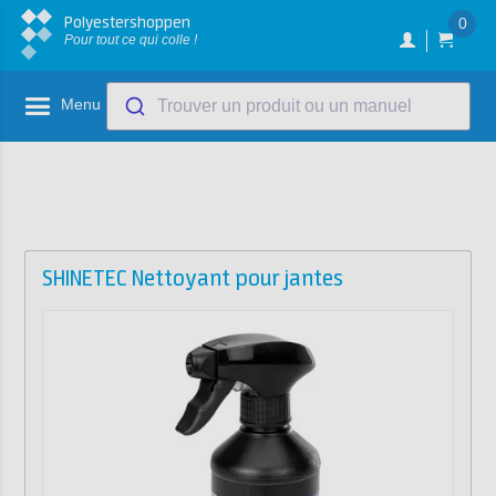
Polyestershoppen
0
Pour tout ce qui colle !
Menu
Trouver un produit ou un manuel
SHINETEC Nettoyant pour jantes