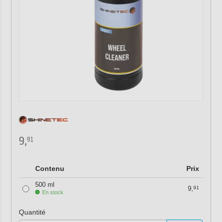
9,
91
Contenu
Prix
500 ml
9,
91
En stock
Quantité