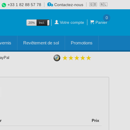
+33 1 82 88 57 78
Contactez-nous
🇬🇧
🇳🇱
0
Votre compte
Panier
20%
Incl.
Excl.
vernis
Revêtement de sol
Promotions
PayPal
r
Prix