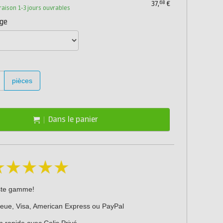
68
37,
€
vraison 1-3 jours ouvrables
age
pièces
Dans le panier
ste gamme!
leue, Visa, American Express ou PayPal
n rapide avec Colis Privé