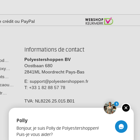
e crédit ou PayPal
Informations de contact
Polyestershoppen BV
 bod…
Oostbaan 680
poxy…
2841ML
Moordrecht
Pays-Bas
ants…
E:
support@polyestershoppen.fr
n caou…
T:
+33 1 82 88 57 78
str…
TVA:
NL8226.25.015.B01
1
Polly
Bonjour, je suis Polly de Polyestershoppen!
Puis-je vous aider?