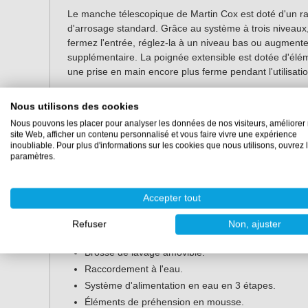
Le manche télescopique de Martin Cox est doté d'un ra
d'arrosage standard. Grâce au système à trois niveaux,
fermez l'entrée, réglez-la à un niveau bas ou augmente
supplémentaire. La poignée extensible est dotée d'élé
une prise en main encore plus ferme pendant l'utilisatio
Grâce à l'attache filetée pratique, vous pouvez facile
Nous utilisons des cookies
raclettes pour vitres sur le manche télescopique afin d'av
Nous pouvons les placer pour analyser les données de nos visiteurs, améliorer 
effectuer.
site Web, afficher un contenu personnalisé et vous faire vivre une expérience
inoubliable. Pour plus d'informations sur les cookies que nous utilisons, ouvrez 
paramètres.
Ce manche télescopique est également disponibl
de 2,5 mètres
et les
brosses de lavage
sont égalem
Accepter tout
Caractéristiques
Refuser
Non, ajuster
Extensible jusqu'à 3 mètres.
Brosse de lavage amovible.
Raccordement à l'eau.
Système d'alimentation en eau en 3 étapes.
Éléments de préhension en mousse.