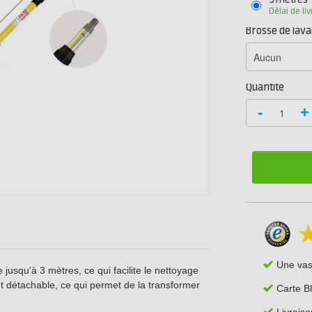
3 mètres
Délai de li
Brosse de lav
Quantité
-
+
Une va
jusqu'à 3 mètres, ce qui facilite le nettoyage
nt détachable, ce qui permet de la transformer
Carte B
Livraiso