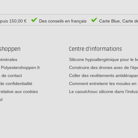
epuis 150,00 €
Des conseils en français
Carte Blue, Carte d
rshoppen
Centre d'informations
générales
Silicone hypoallergénique pour le
 Polyestershoppen.fr
Construire des drones avec de l'é
 de contact
Coller des revêtements antidérap
de confidentialité
Comment entretenir les moules e
relative aux cookies
Le caoutchouc silicone dans l'indu
el