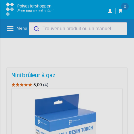
Polyestershoppen
0
Pour tout ce qui colle !
Menu
Trouver un produit ou un manuel
Mini brûleur à gaz