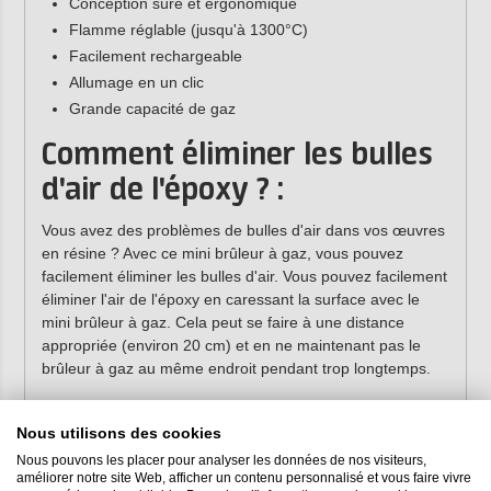
Conception sûre et ergonomique
Flamme réglable (jusqu'à 1300°C)
Facilement rechargeable
Allumage en un clic
Grande capacité de gaz
Comment éliminer les bulles
d'air de l'époxy ? :
Vous avez des problèmes de bulles d'air dans vos œuvres
en résine ? Avec ce mini brûleur à gaz, vous pouvez
facilement éliminer les bulles d'air. Vous pouvez facilement
éliminer l'air de l'époxy en caressant la surface avec le
mini brûleur à gaz. Cela peut se faire à une distance
appropriée (environ 20 cm) et en ne maintenant pas le
brûleur à gaz au même endroit pendant trop longtemps.
En utilisant le brûleur à gaz trop ou trop près de l'époxy,
vous courez le risque de brûler l'époxy jusqu'au moule.
Nous utilisons des cookies
L'époxy peut également devenir trop chaude en raison
Nous pouvons les placer pour analyser les données de nos visiteurs,
d'une utilisation excessive du chalumeau, ce qui la fait
améliorer notre site Web, afficher un contenu personnalisé et vous faire vivre