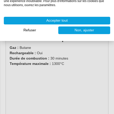
une expérience inoubliable. Pour plus d'informations sur les cookies que
fumer ou jaunir. Soyez donc prudent !
nous utilisons, ouvrez les paramètres.
Astuce :
éliminez facilement les bulles d'air de la
surface sans endommager le moule ou l'époxy?
Accepter tout
Ensuite, utilisez le spray démoulant
RESION
Bubble Burst
!
Refuser
Non, ajuster
Ses caractéristiques :
Gaz :
Butane
Rechargeable :
Oui
Durée de combustion :
30 minutes
Température maximale :
1300°C