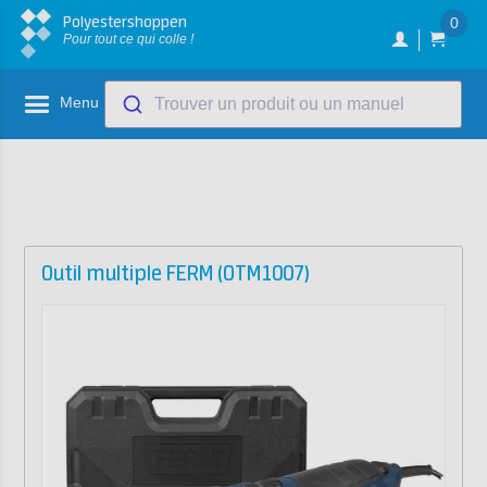
Polyestershoppen
0
Pour tout ce qui colle !
Menu
Trouver un produit ou un manuel
Outil multiple FERM (OTM1007)