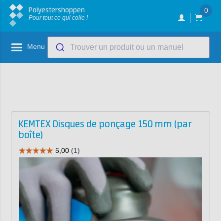
Polyestershoppen
0
Pour tout ce qui colle !
Menu
Trouver un produit ou un manuel
KEMTEX Disques de ponçage 150 mm (par
boîte)