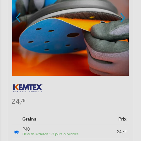
24,
78
Grains
Prix
P40
24,
78
Délai de livraison 1-3 jours ouvrables