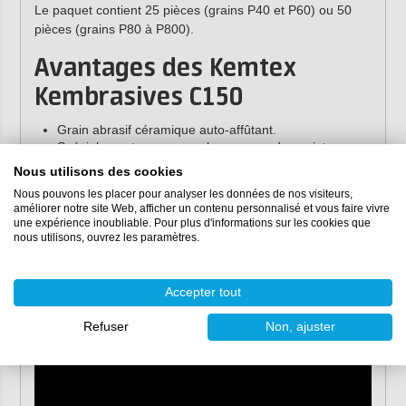
Le paquet contient 25 pièces (grains P40 et P60) ou 50
pièces (grains P80 à P800).
Avantages des Kemtex
Kembrasives C150
Grain abrasif céramique auto-affûtant.
Spécialement conçu pour le ponçage des peintures,
des mastics et des apprêts.
Nous utilisons des cookies
Très haute vitesse de ponçage et enlèvement de
Nous pouvons les placer pour analyser les données de nos visiteurs,
matière initial.
améliorer notre site Web, afficher un contenu personnalisé et vous faire vivre
Finition uniforme grâce à des micro-grains calibrés.
une expérience inoubliable. Pour plus d'informations sur les cookies que
Très longue durée de vie.
nous utilisons, ouvrez les paramètres.
Excellent rapport qualité-prix.
Accepter tout
Refuser
Non, ajuster