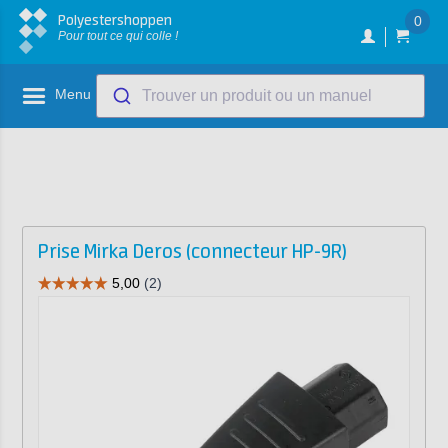
Polyestershoppen
0
Pour tout ce qui colle !
Menu
Trouver un produit ou un manuel
Prise Mirka Deros (connecteur HP-9R)