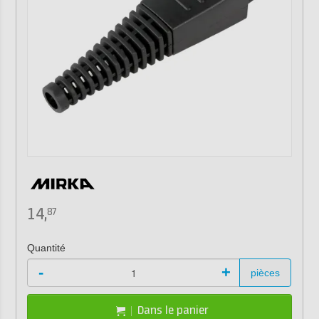
14,
87
Quantité
-
+
pièces
Dans le panier