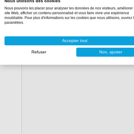
Nous utilisons des cookies
Chiffon de polissage
Nous pouvons les placer pour analyser les données de nos visiteurs, améliorer 
site Web, afficher un contenu personnalisé et vous faire vivre une expérience
Vous pouvez
compléter
l’ensemble avec les produits su
inoubliable. Pour plus d'informations sur les cookies que nous utilisons, ouvrez 
paramètres.
Disques Mirka Abralon 77 mm
Accepter tout
Refuser
Non, ajuster