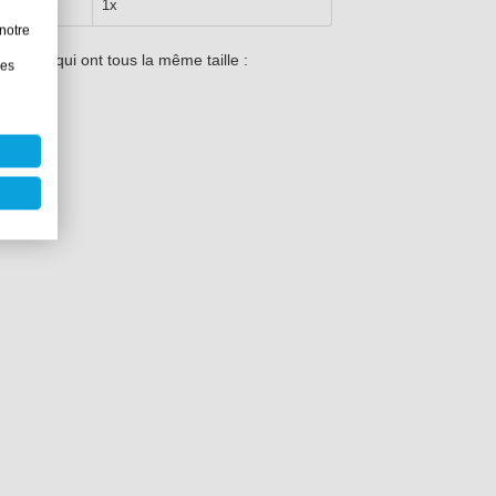
1x
notre
ivants, qui ont tous la même taille :
les