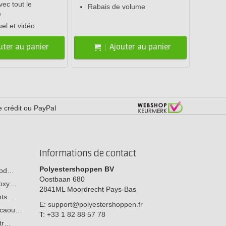
ec tout le
Rabais de volume
e
el et vidéo
uter au panier
Ajouter au panier
e crédit ou PayPal
Informations de contact
Polyestershoppen BV
 bod…
Oostbaan 680
poxy…
2841ML
Moordrecht
Pays-Bas
ants…
E:
support@polyestershoppen.fr
n caou…
T:
+33 1 82 88 57 78
str…