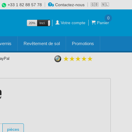
+33 1 82 88 57 78
Contactez-nous
🇬🇧
🇳🇱
0
Votre compte
Panier
20%
Incl.
Excl.
vernis
Revêtement de sol
Promotions
PayPal
pièces