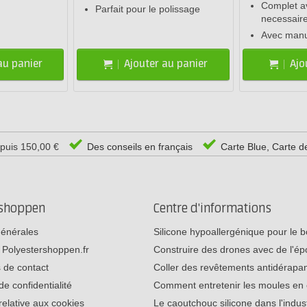
Complet av
Parfait pour le polissage
necessair
Avec manu
au panier
Ajouter au panier
Ajo
epuis 150,00 €
Des conseils en français
Carte Blue, Carte d
rshoppen
Centre d'informations
générales
Silicone hypoallergénique pour le
 Polyestershoppen.fr
Construire des drones avec de l'é
 de contact
Coller des revêtements antidérap
de confidentialité
Comment entretenir les moules e
relative aux cookies
Le caoutchouc silicone dans l'indu