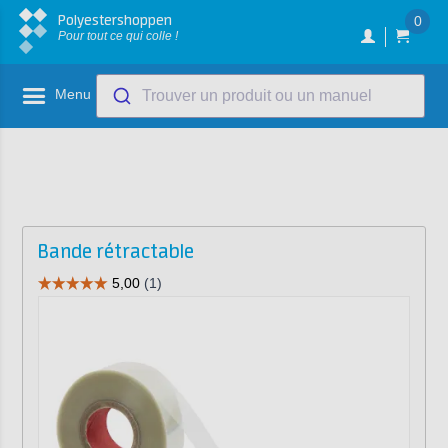
Polyestershoppen
0
Pour tout ce qui colle !
Menu
Trouver un produit ou un manuel
Bande rétractable