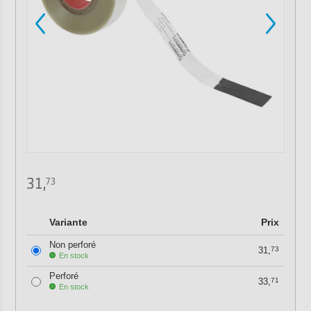
31,
73
Variante
Prix
Non perforé
31,
73
En stock
Perforé
33,
71
En stock