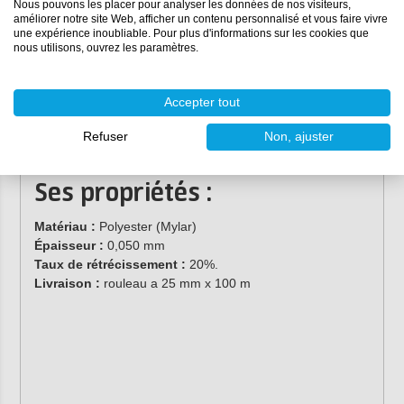
Nous pouvons les placer pour analyser les données de nos visiteurs,
améliorer notre site Web, afficher un contenu personnalisé et vous faire vivre
Convient pour des températures de durcissement
une expérience inoubliable. Pour plus d'informations sur les cookies que
allant jusqu'à 165°C
nous utilisons, ouvrez les paramètres.
Un bon film pour les pièces composites à paroi mince
Le film mince minimise la hauteur des "lignes de
cellules" sur la pièce durcie.
Accepter tout
Souvent utilisé pour consolider les tuyaux composites,
Refuser
Non, ajuster
les tubes flexibles et les tuyaux en silicone pendant le
durcissement.
Ses propriétés :
Matériau :
Polyester (Mylar)
Épaisseur :
0,050 mm
Taux de rétrécissement :
20%.
Livraison :
rouleau a 25 mm x 100 m