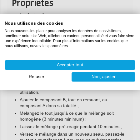
Propriétés
Facile à nettoyer
Ne jaunit pas (aliphatique)
Nous utilisons des cookies
Très résistant à l'usure
Nous pouvons les placer pour analyser les données de nos visiteurs,
améliorer notre site Web, afficher un contenu personnalisé et vous faire vivre
Faible niveau de COV conformément à l'AgBB
une expérience inoubliable. Pour plus d'informations sur les cookies que
nous utilisons, ouvrez les paramètres.
Mode d'emploi
Cette couche de finition PU est facile à utiliser. Pour ce
Accepter tout
faire, suivez les instructions ci-dessous ou consultez la
documentation technique.
Refuser
Non, ajuster
Poncer la surface avec du papier de grain 220 avant
utilisation.
Ajouter le composant B, tout en remuant, au
composant A dans sa totalité ;
Mélangez le tout jusqu'à ce que le mélange soit
homogène (3 minutes minimum) ;
Laissez le mélange pré-réagir pendant 10 minutes ;
Versez le mélange dans un nouveau seau, passez-le
au tamis et mélangez à nouveau pour éviter parties