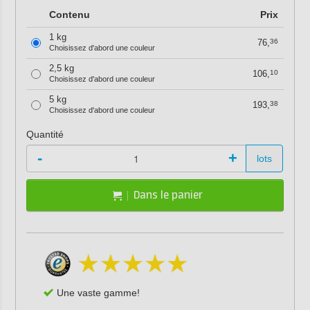
Contenu
Prix
1 kg
76,
36
Choisissez d'abord une couleur
2,5 kg
106,
10
Choisissez d'abord une couleur
5 kg
193,
38
Choisissez d'abord une couleur
Quantité
-
+
lots
Dans le panier
Une vaste gamme!