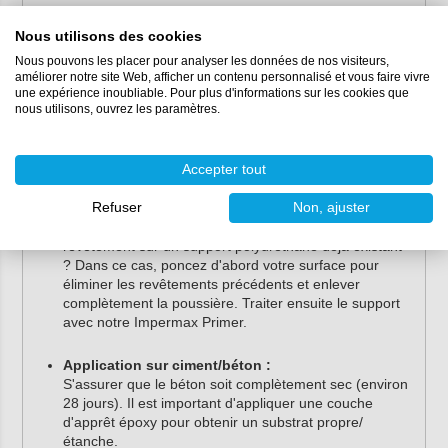
Préparez correctement le support pour favoriser une
Nous utilisons des cookies
bonne adhérence. Veillez à ce que la surface soit
Nous pouvons les placer pour analyser les données de nos visiteurs,
parfaitement propre et exempte de saletés, de poussières,
améliorer notre site Web, afficher un contenu personnalisé et vous faire vivre
de graisses ou d'autres contaminations.
une expérience inoubliable. Pour plus d'informations sur les cookies que
nous utilisons, ouvrez les paramètres.
Préparation du support
Application sur polyurée
Nous vous recommandons d'appliquer le Paintchlore
Accepter tout
2K (pool coating) dans un délai minimum de 2 heures
et maximum de 12 heures après la pulvérisation d'une
Refuser
Non, ajuster
nouvelle membrane polyurée. Vous allez appliquer le
revêtement sur un support polyuréthane déjà existant
? Dans ce cas, poncez d'abord votre surface pour
éliminer les revêtements précédents et enlever
complètement la poussière. Traiter ensuite le support
avec notre Impermax Primer.
Application sur ciment/béton :
S'assurer que le béton soit complètement sec (environ
28 jours). Il est important d'appliquer une couche
d'apprêt époxy pour obtenir un substrat propre/
étanche.