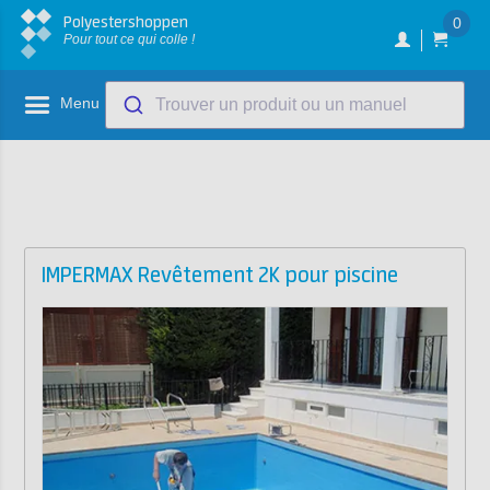
Polyestershoppen
0
Pour tout ce qui colle !
Menu
Trouver un produit ou un manuel
IMPERMAX Revêtement 2K pour piscine