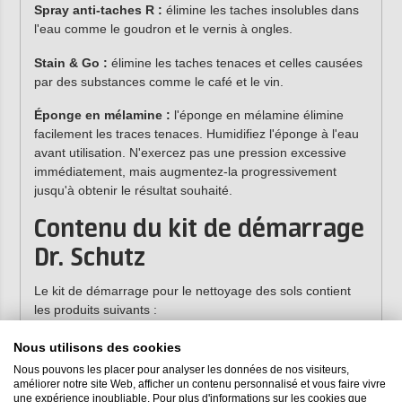
Spray anti-taches R :
élimine les taches insolubles dans
l'eau comme le goudron et le vernis à ongles.
Stain & Go :
élimine les taches tenaces et celles causées
par des substances comme le café et le vin.
Éponge en mélamine :
l'éponge en mélamine élimine
facilement les traces tenaces. Humidifiez l'éponge à l'eau
avant utilisation. N'exercez pas une pression excessive
immédiatement, mais augmentez-la progressivement
jusqu'à obtenir le résultat souhaité.
Contenu du kit de démarrage
Dr. Schutz
Le kit de démarrage pour le nettoyage des sols contient
les produits suivants :
Nous utilisons des cookies
Produit
Quantité / volume du produit
Nous pouvons les placer pour analyser les données de nos visiteurs,
améliorer notre site Web, afficher un contenu personnalisé et vous faire vivre
Nettoyant de base R
750 ml
une expérience inoubliable. Pour plus d'informations sur les cookies que