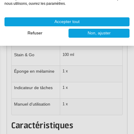
nous utilisons, ouvrez les paramètres.
Nettoyant PU
750 ml
Accepter tout
Nettoyant Elatex
200 ml
Refuser
Non, ajuster
Spray anti-tâches R
200 ml
Stain & Go
100 ml
Éponge en mélamine
1 x
Indicateur de tâches
1 x
Manuel d'utilisation
1 x
Caractéristiques