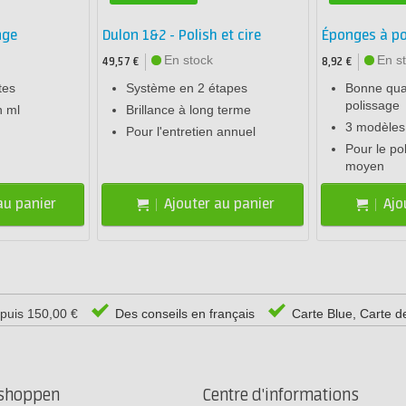
nge
Dulon 1&2 - Polish et cire
Éponges à p
En stock
En s
49,57 €
8,92 €
tes
Système en 2 étapes
Bonne qua
polissage
n ml
Brillance à long terme
3 modèles
Pour l'entretien annuel
Pour le po
moyen
au panier
Ajouter au panier
Ajo
epuis 150,00 €
Des conseils en français
Carte Blue, Carte d
rshoppen
Centre d'informations