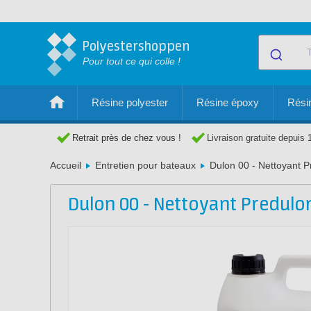
Polyestershoppen
Pour tout ce qui colle !
Résine polyester
Résine époxy
Résin
Retrait près de chez vous !
Livraison gratuite depuis 
Accueil
Entretien pour bateaux
Dulon 00 - Nettoyant P
Dulon 00 - Nettoyant Predulo