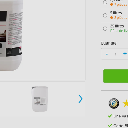
0,5 litre
7 pièces
5 litres
2 pièces
25 litres
Délai de li
Quantité
-
+
Une va
Carte B