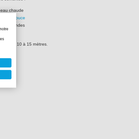
d'eau chaude
brosse douce
n 30 secondes
notre
les
ateau de 10 à 15 mètres.