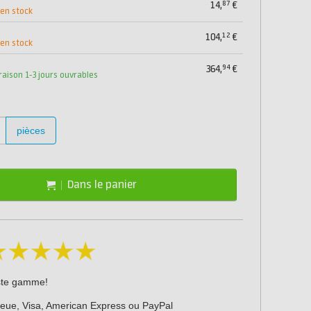
87
14,
€
 en stock
12
104,
€
 en stock
94
364,
€
vraison 1-3 jours ouvrables
pièces
Dans le panier
ste gamme!
leue, Visa, American Express ou PayPal