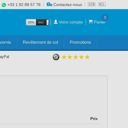
+33 1 82 88 57 78
Contactez-nous
🇬🇧
🇳🇱
0
Votre compte
Panier
20%
Incl.
Excl.
vernis
Revêtement de sol
Promotions
PayPal
Prix