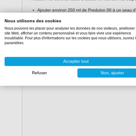
Ajouter environ 250 ml de Predulon 00 à un seau 
Lavez ensuite la surface avec une éponge ou une
Nous utilisons des cookies
Laissez agir le dégraissant alcalin pendant enviro
Nous pouvons les placer pour analyser les données de nos visiteurs, améliorer 
Rincez ensuite la surface à l'eau claire.
site Web, afficher un contenu personnalisé et vous faire vivre une expérience
inoubliable. Pour plus d'informations sur les cookies que nous utilisons, ouvrez 
Predulon 00 (500 ml) convient pour une longueur de b
paramètres.
Propriétés
Accepter tout
Conditionnement :
0,5 litre, 5 litres, 25 litres
Refuser
Non, ajuster