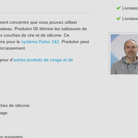
Livraiso
Livraiso
ment concentré que vous pouvez utiliser
bateau. Predulon 00 élimine les salissures de
es couches de cire et de silicone. Ce
ire pour le
système Dulon 1&2
. Predulon peut
'encrassement.
pour d'
autres produits de cirage et de
ches de silicone
rage.
es suivantes :