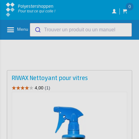
Polyestershoppen
0
Pour tout ce qui colle !
Menu
Trouver un produit ou un manuel
RIWAX Nettoyant pour vitres