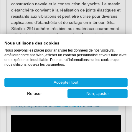
construction navale et la construction de yachts. Le mastic
d'étanchéité convient à la réalisation de joints élastiques et
résistants aux vibrations et peut être utilisé pour diverses
applications d'étanchéité et de collage en intérieur. Sika
Sikaflex 291i adhère très bien aux matériaux couramment
utilisés dans la construction navale et la construction de
yachts. Ce produit adhère par exemple très bien au bois,
Nous utilisons des cookies
aux métaux, aux métaux, aux systèmes de peinture à
Nous pouvons les placer pour analyser les données de nos visiteurs,
deux composants, aux matériaux céramiques et aux
améliorer notre site Web, afficher un contenu personnalisé et vous faire vivre
plastiques (par exemple le polyester). Effectuez toujours
une expérience inoubliable. Pour plus d'informations sur les cookies que
nous utilisons, ouvrez les paramètres.
des tests préalables sur les supports courants et dans les
conditions locales afin de déterminer l'adhérence et la
compatibilité des matériaux.
Accepter tout
Remarque :
Sikaflex 291i ne doit pas être utilisé
Refuser
Non, ajuster
pour sceller des plastiques sensibles à la
fissuration sous contrainte (par exemple PMMA,
PC, etc.). Utilisez le
Sikaflex 295UV
à cet effet.