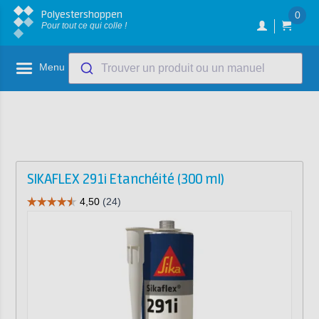
Polyestershoppen
0
Pour tout ce qui colle !
Menu
Trouver un produit ou un manuel
SIKAFLEX 291i Etanchéité (300 ml)