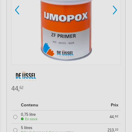
44,
62
Contenu
Prix
0,75 litre
44,
62
En stock
5 litres
213,
22