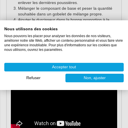
enlever les dernières poussières.
Mélanger le composant de base et peser la quantité
souhaitée dans un gobelet de mélange propre.
Ajouter le durcisseur dans la bonne proportion à la
base.
Nous utilisons des cookies
Bien mélanger le tout.
Nous pouvons les placer pour analyser les données de nos visiteurs,
Diluer le primaire selon les besoins et l'application
améliorer notre site Web, afficher un contenu personnalisé et vous faire vivre
avec environ 5% de
diluant IJmopox
.
une expérience inoubliable. Pour plus d'informations sur les cookies que
Appliquer le primaire uniformément sur la surface à
nous utilisons, ouvrez les paramètres.
l'aide d'un
pinceau
ou d'un
rouleau velours
. Rouler
immédiatement la surface, sans appuyer fortement.
Laisser durcir le primaire pendant 24 heures.
Accepter tout
Refuser
Non, ajuster