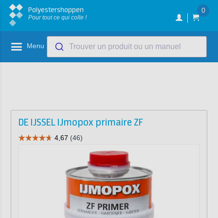
Polyestershoppen
0
Pour tout ce qui colle !
Menu
Trouver un produit ou un manuel
DE IJSSEL IJmopox primaire ZF