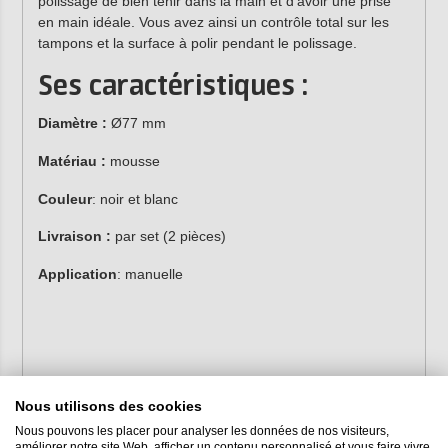
polissage de bien tenir dans la main et d'avoir une prise
en main idéale. Vous avez ainsi un contrôle total sur les
tampons et la surface à polir pendant le polissage.
Ses caractéristiques :
Diamètre :
Ø77 mm
Matériau :
mousse
Couleur
: noir et blanc
Livraison :
par set (2 pièces)
Application
: manuelle
Nous utilisons des cookies
Nous pouvons les placer pour analyser les données de nos visiteurs,
améliorer notre site Web, afficher un contenu personnalisé et vous faire vivre