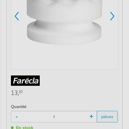
13,
87
Quantité
-
+
pièces
En stock