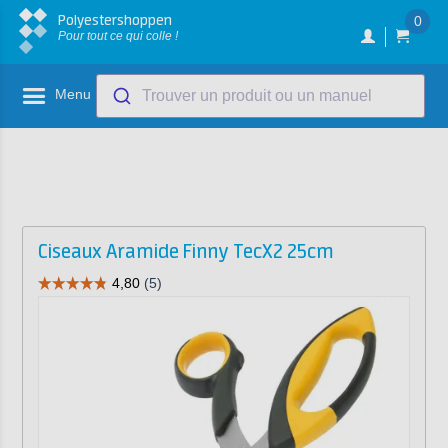
Polyestershoppen
0
Pour tout ce qui colle !
Menu
Trouver un produit ou un manuel
Ciseaux Aramide Finny TecX2 25cm