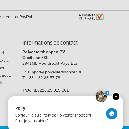
e crédit ou PayPal
Informations de contact
Polyestershoppen BV
 bod…
Oostbaan 680
poxy…
2841ML
Moordrecht
Pays-Bas
ants…
E:
support@polyestershoppen.fr
n caou…
T:
+33 1 82 88 57 78
str…
TVA:
NL8226.25.015.B01
1
Polly
Bonjour, je suis Polly de Polyestershoppen!
Puis-je vous aider?