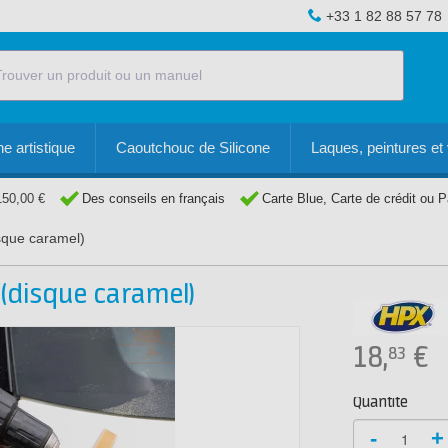
+33 1 82 88 57 78
e artistique
Caoutchouc de Silicone
Laques, peintures et 
150,00 €
Des conseils en français
Carte Blue, Carte de crédit ou 
sque caramel)
(disque caramel)
18,
€
83
Quantité
-
+