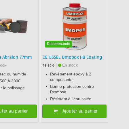
Recommandé
ka Abralon 77mm
DE IJSSEL IJmopox HB Coating
tock
En stock
46,60 €
n sec ou humide
Revêtement époxy à 2
composants
 500 à 3000
Bonne protection contre
ur le polissage
l'osmose
Résistant à l'eau salée
uter au panier
Ajouter au panier