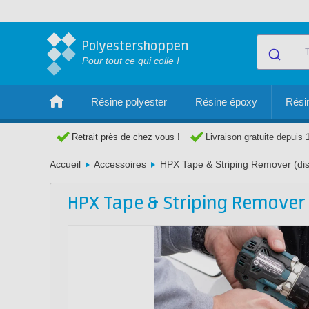
Polyestershoppen
Pour tout ce qui colle !
Résine polyester
Résine époxy
Résin
Retrait près de chez vous !
Livraison gratuite depuis 
Accueil
Accessoires
HPX Tape & Striping Remover (di
HPX Tape & Striping Remover 