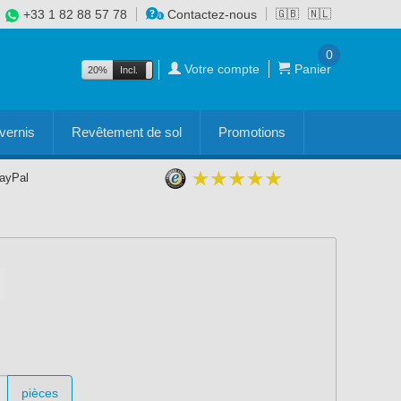
+33 1 82 88 57 78
Contactez-nous
🇬🇧
🇳🇱
0
Votre compte
Panier
20%
Incl.
Excl.
vernis
Revêtement de sol
Promotions
PayPal
pièces