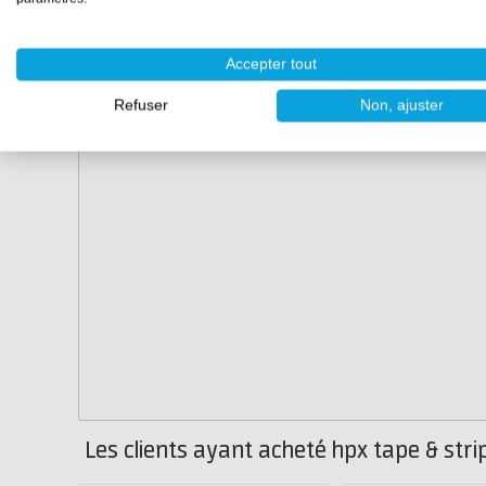
Accepter tout
Refuser
Non, ajuster
Les clients ayant acheté hpx tape & str