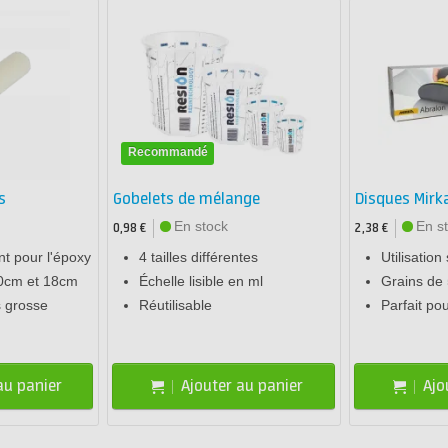
Recommandé
s
Gobelets de mélange
Disques Mir
En stock
En s
0,98 €
2,38 €
t pour l'époxy
4 tailles différentes
Utilisatio
10cm et 18cm
Échelle lisible en ml
Grains de
 grosse
Réutilisable
Parfait po
au panier
Ajouter au panier
Ajo