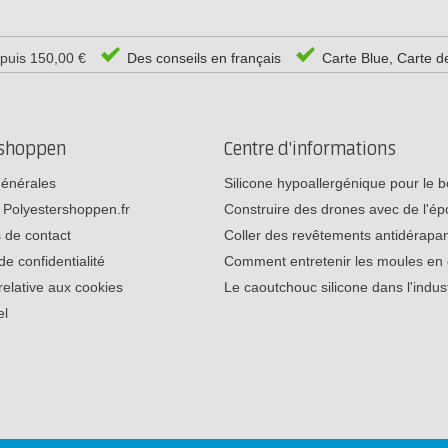
epuis 150,00 €
Des conseils en français
Carte Blue, Carte d
rshoppen
Centre d'informations
générales
Silicone hypoallergénique pour le
 Polyestershoppen.fr
Construire des drones avec de l'é
 de contact
Coller des revêtements antidérap
de confidentialité
Comment entretenir les moules e
relative aux cookies
Le caoutchouc silicone dans l'indu
el