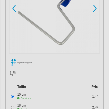
1,
87
Taille
Prix
10 cm
1,
87
En stock
18 cm
2,
96