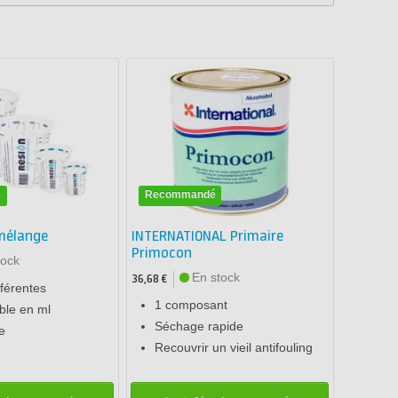
é
Recommandé
mélange
INTERNATIONAL Primaire
Primocon
tock
En stock
36,68 €
ifférentes
1 composant
ible en ml
Séchage rapide
e
Recouvrir un vieil antifouling