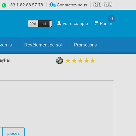
+33 1 82 88 57 78
Contactez-nous
🇬🇧
🇳🇱
0
Votre compte
Panier
20%
Incl.
Excl.
vernis
Revêtement de sol
Promotions
PayPal
pièces