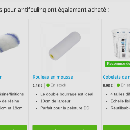
es pour antifouling ont également acheté :
Recommand
on
Rouleau en mousse
Gobelets de 
En stock
En s
1,48 €
0,98 €
ésine/finitions
Le double bourrage est idéal
4 tailles d
 de résine
10cm de largeur
Échelle lis
10cm et 18cm
Parfait pour la peinture DD
Réutilisabl