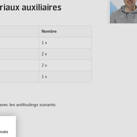
iaux auxiliaires
Nombre
1 x
2 x
2 x
1 x
avec les antifoulings suivants:
notre