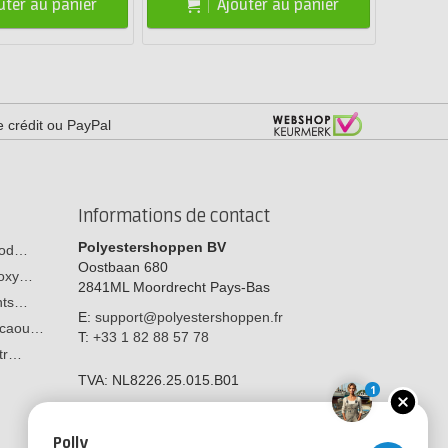
uter au panier
Ajouter au panier
e crédit ou PayPal
Informations de contact
Polyestershoppen BV
 bod…
Oostbaan 680
poxy…
2841ML
Moordrecht
Pays-Bas
ants…
E:
support@polyestershoppen.fr
n caou…
T:
+33 1 82 88 57 78
str…
TVA:
NL8226.25.015.B01
1
Polly