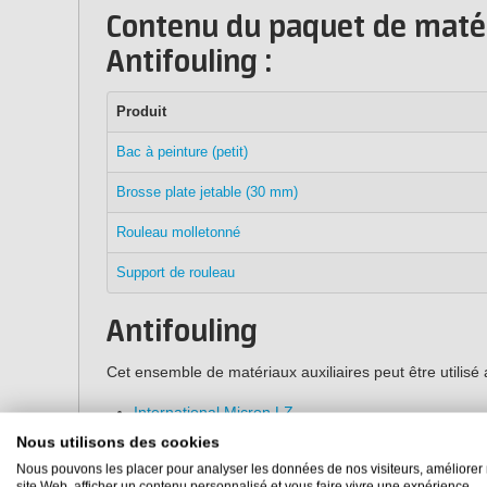
Contenu du paquet de matér
Antifouling :
Produit
Bac à peinture (petit)
Brosse plate jetable (30 mm)
Rouleau molletonné
Support de rouleau
Antifouling
Cet ensemble de matériaux auxiliaires peut être utilisé 
International Micron LZ
International Cruiser One
Nous utilisons des cookies
International Interspeed Extra
Nous pouvons les placer pour analyser les données de nos visiteurs, améliorer 
site Web, afficher un contenu personnalisé et vous faire vivre une expérience