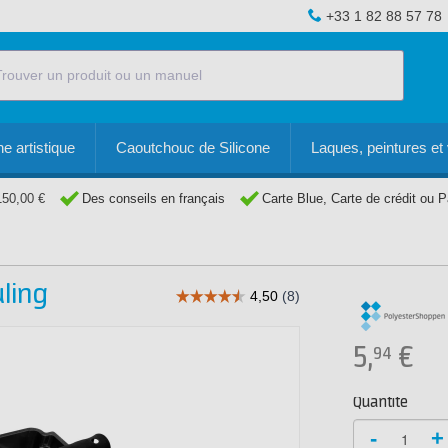
+33 1 82 88 57 78
e artistique
Caoutchouc de Silicone
Laques, peintures et 
150,00 €
Des conseils en français
Carte Blue, Carte de crédit ou 
uling
5,
€
94
Quantité
-
+