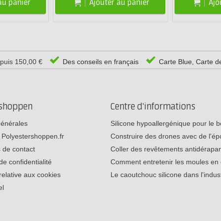
au panier
Ajouter au panier
Ajo
epuis 150,00 €
Des conseils en français
Carte Blue, Carte d
rshoppen
Centre d'informations
générales
Silicone hypoallergénique pour le
 Polyestershoppen.fr
Construire des drones avec de l'é
 de contact
Coller des revêtements antidérap
de confidentialité
Comment entretenir les moules e
relative aux cookies
Le caoutchouc silicone dans l'indu
el